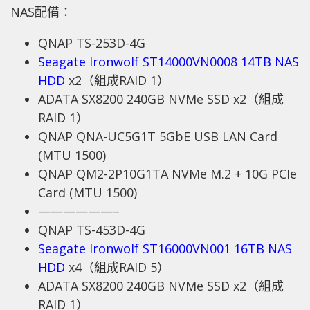
NAS配備：
QNAP TS-253D-4G
Seagate Ironwolf ST14000VN0008 14TB NAS
HDD
x2（組成RAID 1）
ADATA SX8200 240GB NVMe SSD x2（組成
RAID 1）
QNAP QNA-UC5G1T 5GbE USB LAN Card
(MTU 1500)
QNAP QM2-2P10G1TA NVMe M.2 + 10G PCIe
Card (MTU 1500)
——————–
QNAP TS-453D-4G
Seagate Ironwolf ST16000VN001 16TB NAS
HDD
x4（組成RAID 5）
ADATA SX8200 240GB NVMe SSD x2（組成
RAID 1）