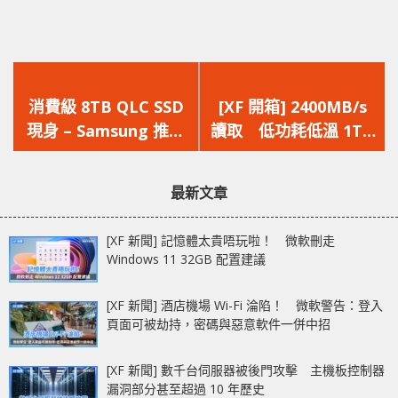
上
下
一
一
消費級 8TB QLC SSD
[XF 開箱] 2400MB/s
篇
篇
現身 – Samsung 推出
讀取 低功耗低溫 1TB
文
文
870 QVO 主打「HDD
大容量 Western
章：
章：
容量 SSD 效能」
Digital Blue SN550
最新文章
NVMe SSD
[XF 新聞] 記憶體太貴唔玩啦！ 微軟刪走
Windows 11 32GB 配置建議
[XF 新聞] 酒店機場 Wi-Fi 淪陷！ 微軟警告：登入
頁面可被劫持，密碼與惡意軟件一併中招
[XF 新聞] 數千台伺服器被後門攻擊 主機板控制器
漏洞部分甚至超過 10 年歷史