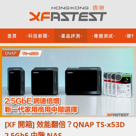
首頁
-科技新聞-
-產品評測-
-專題測試-
-硬
[XF 開箱] 效能翻倍？QNAP TS-x53D
2.5GbE 中階 NAS