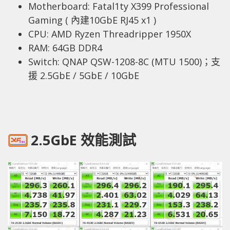
Motherboard: Fatal1ty X399 Professional
Gaming ( 內建10GbE RJ45 x1 )
CPU: AMD Ryzen Threadripper 1950X
RAM: 64GB DDR4
Switch: QNAP QSW-1208-8C (MTU 1500)；支
援 2.5GbE / 5GbE / 10GbE
2.5GbE 效能測試