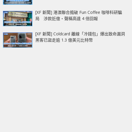
[XF 新聞] 港澳聯合搗破 Fun Coffee 咖啡科研騙
局 涉款近億‧聲稱高達 4 倍回報
[XF 新聞] Coldcard 離線「冷錢包」爆出致命漏洞
黑客已盜走逾 1.3 億美元比特幣