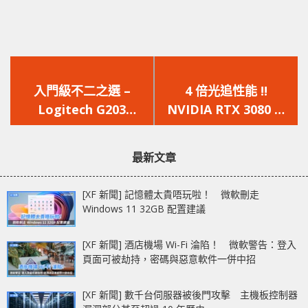
上
下
一
一
入門級不二之選 –
4 倍光追性能 !!
篇
篇
Logitech G203
NVIDIA RTX 3080 Ti
文
文
LIGHTSYNC，高顏
顯示卡揭秘
章：
章：
值、高 CP
最新文章
[XF 新聞] 記憶體太貴唔玩啦！ 微軟刪走
Windows 11 32GB 配置建議
[XF 新聞] 酒店機場 Wi-Fi 淪陷！ 微軟警告：登入
頁面可被劫持，密碼與惡意軟件一併中招
[XF 新聞] 數千台伺服器被後門攻擊 主機板控制器