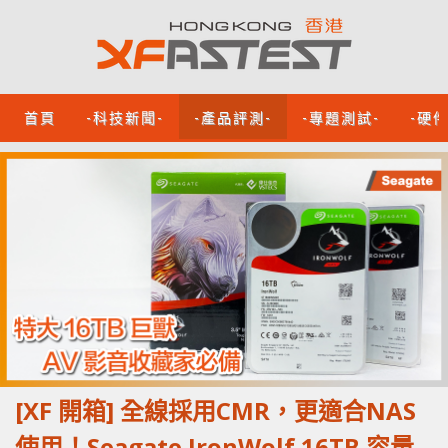
首頁
-科技新聞-
-產品評測-
-專題測試-
-硬
[XF 開箱] 全線採用CMR，更適合NAS
使用！Seagate IronWolf 16TB 容量