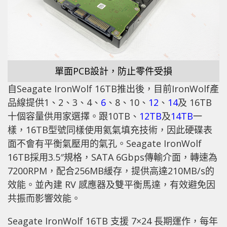
單面PCB設計，防止零件受損
自Seagate IronWolf 16TB推出後，目前IronWolf產
品線提供1、2、3、4、
6
、8、10、
12
、
14
及 16TB
十個容量供用家選擇。跟10TB、
12TB
及
14TB
一
樣，16TB型號同樣使用氦氣填充技術，因此硬碟表
面不會有平衡氣壓用的氣孔。Seagate IronWolf
16TB採用3.5″規格，SATA 6Gbps傳輸介面，轉速為
7200RPM，配合256MB緩存，提供高達210MB/s的
效能。並內建 RV 感應器及雙平衡馬達，有效避免因
共振而影響效能。
Seagate IronWolf 16TB 支援 7×24 長期運作，每年