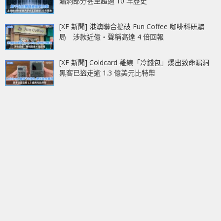
漏洞部分甚至超過 10 年歷史
[XF 新聞] 港澳聯合搗破 Fun Coffee 咖啡科研騙
局 涉款近億‧聲稱高達 4 倍回報
[XF 新聞] Coldcard 離線「冷錢包」爆出致命漏洞
黑客已盜走逾 1.3 億美元比特幣