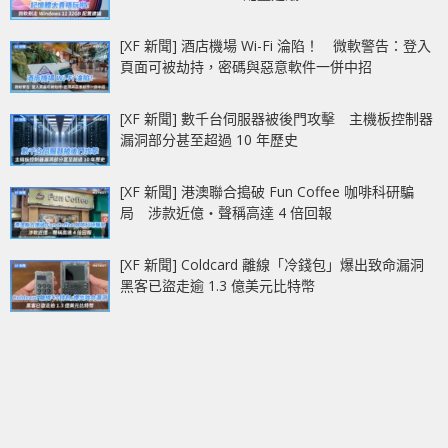
[XF 新聞] 酒店機場 Wi-Fi 淪陷！ 微軟警告：登入
頁面可被劫持，密碼與惡意軟件一併中招
[XF 新聞] 數千台伺服器被後門攻擊 主機板控制器
漏洞部分甚至超過 10 年歷史
[XF 新聞] 港澳聯合搗破 Fun Coffee 咖啡科研騙
局 涉款近億‧聲稱高達 4 倍回報
[XF 新聞] Coldcard 離線「冷錢包」爆出致命漏洞
黑客已盜走逾 1.3 億美元比特幣