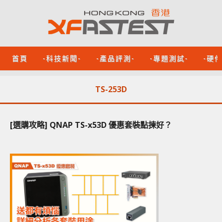
首頁
-科技新聞-
-產品評測-
-專題測試-
-硬
TS-253D
[選購攻略] QNAP TS-x53D 優惠套裝點揀好？