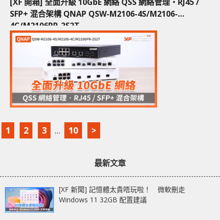
[XF 開箱] 全面升級 10GbE 網絡 QSS 網絡管理‧RJ45 /
SFP+ 混合架構 QNAP QSW-M2106-4S/M2106-
4C/M2106PR-2S2T
1
2
3
...
10
>
最新文章
[XF 新聞] 記憶體太貴唔玩啦！ 微軟刪走
Windows 11 32GB 配置建議