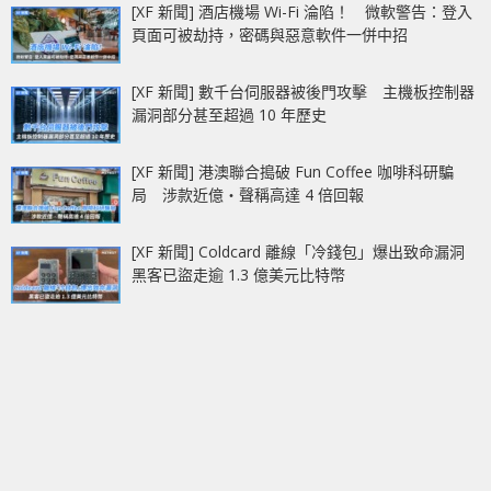
[XF 新聞] 酒店機場 Wi-Fi 淪陷！ 微軟警告：登入
頁面可被劫持，密碼與惡意軟件一併中招
[XF 新聞] 數千台伺服器被後門攻擊 主機板控制器
漏洞部分甚至超過 10 年歷史
[XF 新聞] 港澳聯合搗破 Fun Coffee 咖啡科研騙
局 涉款近億‧聲稱高達 4 倍回報
[XF 新聞] Coldcard 離線「冷錢包」爆出致命漏洞
黑客已盜走逾 1.3 億美元比特幣