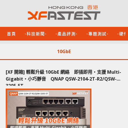
首頁
-科技新聞-
-產品評測-
-專題測試-
-硬
10GbE
[XF 開箱] 輕鬆升級 10GbE 網絡 即插即用‧支援 Multi-
Gigabit‧小巧靜音 QNAP QSW-2104-2T-R2/QSW-
3205-5T