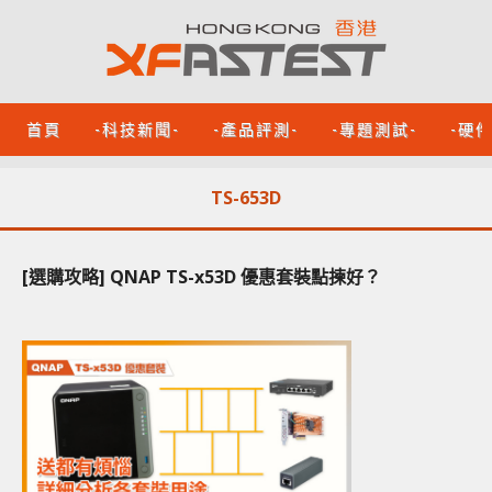
首頁
-科技新聞-
-產品評測-
-專題測試-
-硬
TS-653D
[選購攻略] QNAP TS-x53D 優惠套裝點揀好？