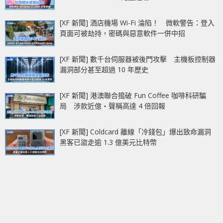
[XF 新聞] 酒店機場 Wi-Fi 淪陷！ 微軟警告：登入
頁面可被劫持，密碼與惡意軟件一併中招
[XF 新聞] 數千台伺服器被後門攻擊 主機板控制器
漏洞部分甚至超過 10 年歷史
[XF 新聞] 港澳聯合搗破 Fun Coffee 咖啡科研騙
局 涉款近億‧聲稱高達 4 倍回報
[XF 新聞] Coldcard 離線「冷錢包」爆出致命漏洞
黑客已盜走逾 1.3 億美元比特幣