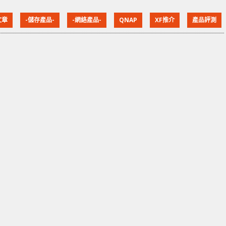
CPU 外，也把沿用已久的 1GbE 升級成 2.5GbE，突破
文章
-儲存產品-
-網絡產品-
QNAP
XF推介
產品評測
以往 1GbE 的效能瓶頸，讓 NAS 能充分發揮應有的效
能，改善檔案傳輸速度，增加生產力。 QNAP TS-253D
/ TS-453D / TS-6