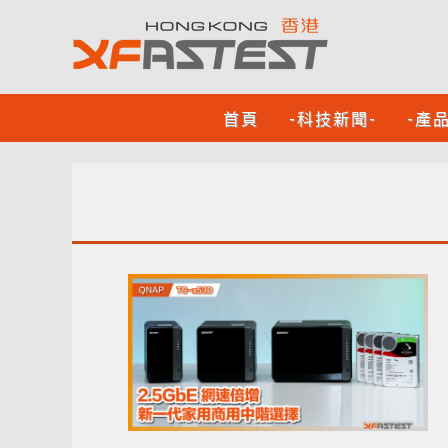
首頁
-科技新聞-
-產