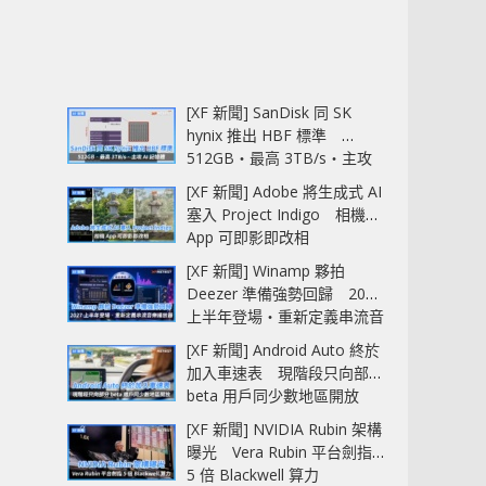
[XF 新聞] SanDisk 同 SK
hynix 推出 HBF 標準
512GB‧最高 3TB/s‧主攻
AI 記憶體
[XF 新聞] Adobe 將生成式 AI
塞入 Project Indigo 相機
App 可即影即改相
[XF 新聞] Winamp 夥拍
Deezer 準備強勢回歸 2027
上半年登場‧重新定義串流音
樂播放器
[XF 新聞] Android Auto 終於
加入車速表 現階段只向部分
beta 用戶同少數地區開放
[XF 新聞] NVIDIA Rubin 架構
曝光 Vera Rubin 平台劍指
5 倍 Blackwell 算力