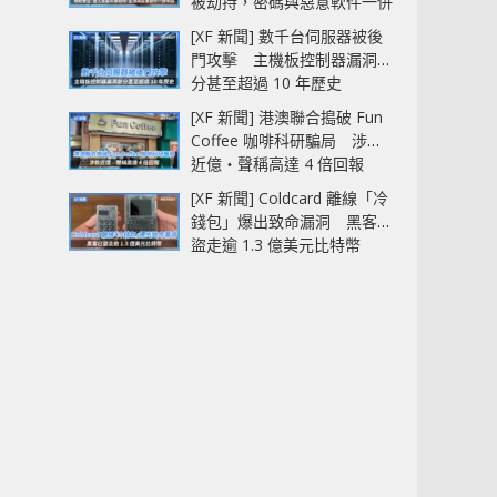
被劫持，密碼與惡意軟件一併
中招
[XF 新聞] 數千台伺服器被後
門攻擊 主機板控制器漏洞部
分甚至超過 10 年歷史
[XF 新聞] 港澳聯合搗破 Fun
Coffee 咖啡科研騙局 涉款
近億‧聲稱高達 4 倍回報
[XF 新聞] Coldcard 離線「冷
錢包」爆出致命漏洞 黑客已
盜走逾 1.3 億美元比特幣