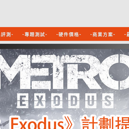
品評測-
-專題測試-
-硬件價格-
-商業方案-
-