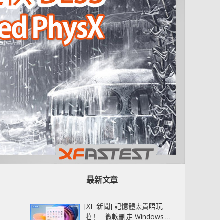
最新文章
[XF 新聞] 記憶體太貴唔玩
啦！ 微軟刪走 Windows 11