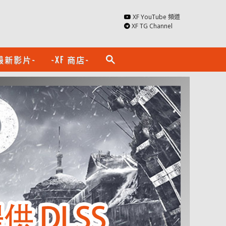
XF YouTube 頻道
XF TG Channel
最新影片-
-XF 商店-
search