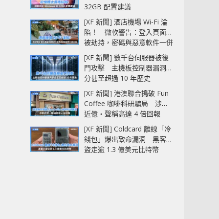
32GB 配置建議
[XF 新聞] 酒店機場 Wi-Fi 淪
陷！ 微軟警告：登入頁面可
被劫持，密碼與惡意軟件一併
中招
[XF 新聞] 數千台伺服器被後
門攻擊 主機板控制器漏洞部
分甚至超過 10 年歷史
[XF 新聞] 港澳聯合搗破 Fun
Coffee 咖啡科研騙局 涉款
近億‧聲稱高達 4 倍回報
[XF 新聞] Coldcard 離線「冷
錢包」爆出致命漏洞 黑客已
盜走逾 1.3 億美元比特幣