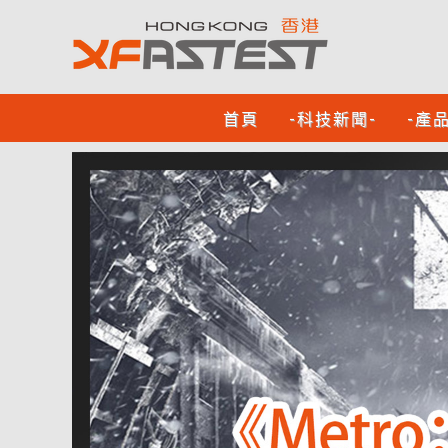
首頁
-科技新聞-
-產