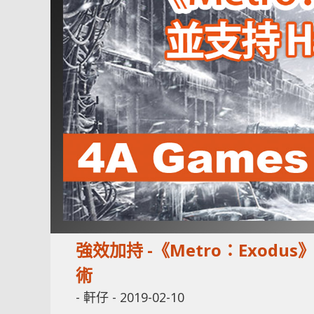
強效加持 -《Metro：Exod
術
-
軒仔
-
2019-02-10