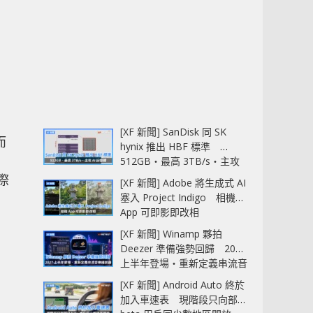
[XF 新聞] SanDisk 同 SK
而
hynix 推出 HBF 標準
512GB‧最高 3TB/s‧主攻
AI 記憶體
際
[XF 新聞] Adobe 將生成式 AI
塞入 Project Indigo 相機
App 可即影即改相
[XF 新聞] Winamp 夥拍
Deezer 準備強勢回歸 2027
上半年登場‧重新定義串流音
樂播放器
[XF 新聞] Android Auto 終於
加入車速表 現階段只向部分