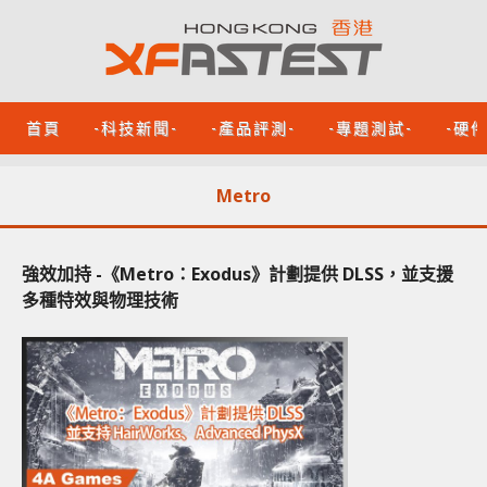
首頁
-科技新聞-
-產品評測-
-專題測試-
-硬
Metro
強效加持 -《Metro：Exodus》計劃提供 DLSS，並支援
多種特效與物理技術