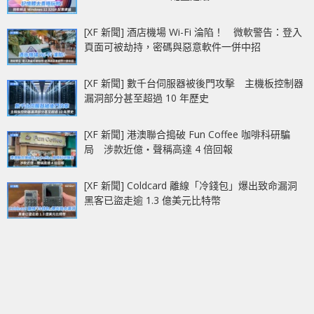
[XF 新聞] 酒店機場 Wi-Fi 淪陷！ 微軟警告：登入
頁面可被劫持，密碼與惡意軟件一併中招
[XF 新聞] 數千台伺服器被後門攻擊 主機板控制器
漏洞部分甚至超過 10 年歷史
[XF 新聞] 港澳聯合搗破 Fun Coffee 咖啡科研騙
局 涉款近億‧聲稱高達 4 倍回報
[XF 新聞] Coldcard 離線「冷錢包」爆出致命漏洞
黑客已盜走逾 1.3 億美元比特幣