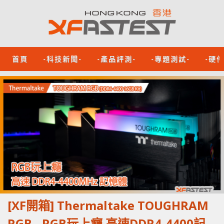
首頁
-科技新聞-
-產品評測-
-專題測試-
-硬
[XF開箱] Thermaltake TOUGHRAM
RGB - RGB玩上癮 高速DDR4-4400記