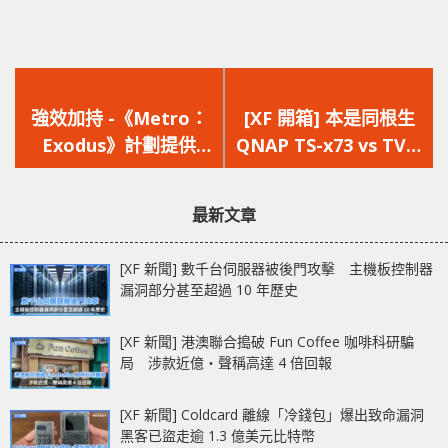
上
下
一
一
強效加持 -《Metro：
[XF 開箱] 本是同根生
篇
篇
Exodus》計劃提供
QNAP TS-x73 vs TVS-
文
文
DLSS，並支援多種特
x73e 兄弟對決
章：
章：
效與物理技術
最新文章
[XF 新聞] 數千台伺服器被後門攻擊 主機板控制器
漏洞部分甚至超過 10 年歷史
[XF 新聞] 港澳聯合搗破 Fun Coffee 咖啡科研騙
局 涉款近億‧聲稱高達 4 倍回報
[XF 新聞] Coldcard 離線「冷錢包」爆出致命漏洞
黑客已盜走逾 1.3 億美元比特幣