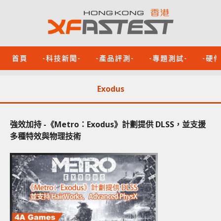
首頁
-科技新聞-
-產品評測-
-專題測試-
-硬
Exodus
強效加持 -《Metro：Exodus》計劃提供 DLSS，並支援
多種特效與物理技術