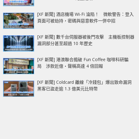
[XF 新聞] 酒店機場 Wi-Fi 淪陷！ 微軟警告：登入
頁面可被劫持，密碼與惡意軟件一併中招
[XF 新聞] 數千台伺服器被後門攻擊 主機板控制器
漏洞部分甚至超過 10 年歷史
[XF 新聞] 港澳聯合搗破 Fun Coffee 咖啡科研騙
局 涉款近億‧聲稱高達 4 倍回報
[XF 新聞] Coldcard 離線「冷錢包」爆出致命漏洞
黑客已盜走逾 1.3 億美元比特幣