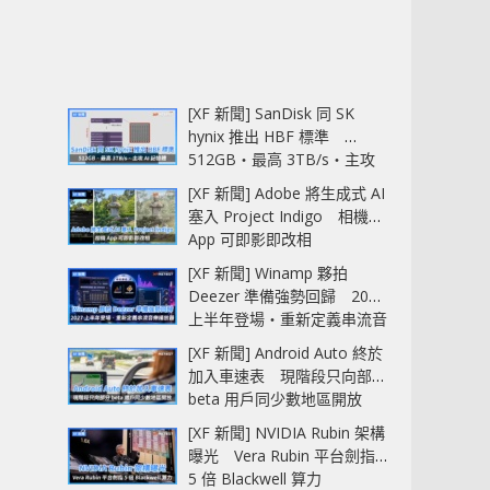
[XF 新聞] SanDisk 同 SK
hynix 推出 HBF 標準
512GB‧最高 3TB/s‧主攻
AI 記憶體
[XF 新聞] Adobe 將生成式 AI
塞入 Project Indigo 相機
App 可即影即改相
[XF 新聞] Winamp 夥拍
Deezer 準備強勢回歸 2027
上半年登場‧重新定義串流音
樂播放器
[XF 新聞] Android Auto 終於
加入車速表 現階段只向部分
beta 用戶同少數地區開放
[XF 新聞] NVIDIA Rubin 架構
曝光 Vera Rubin 平台劍指
5 倍 Blackwell 算力