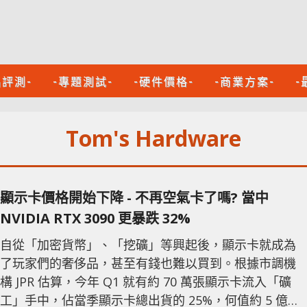
品評測-
-專題測試-
-硬件價格-
-商業方案-
-
Tom's Hardware
顯示卡價格開始下降 - 不再空氣卡了嗎? 當中
NVIDIA RTX 3090 更暴跌 32%
自從「加密貨幣」、「挖礦」等興起後，顯示卡就成為
了玩家們的奢侈品，甚至有錢也難以買到。根據市調機
構 JPR 估算，今年 Q1 就有約 70 萬張顯示卡流入「礦
工」手中，佔當季顯示卡總出貨的 25%，何值約 5 億美