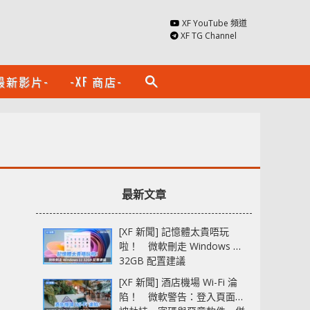
XF YouTube 頻道
XF TG Channel
最新影片-
-XF 商店-
search
最新文章
[XF 新聞] 記憶體太貴唔玩
啦！ 微軟刪走 Windows 11
32GB 配置建議
[XF 新聞] 酒店機場 Wi-Fi 淪
陷！ 微軟警告：登入頁面可