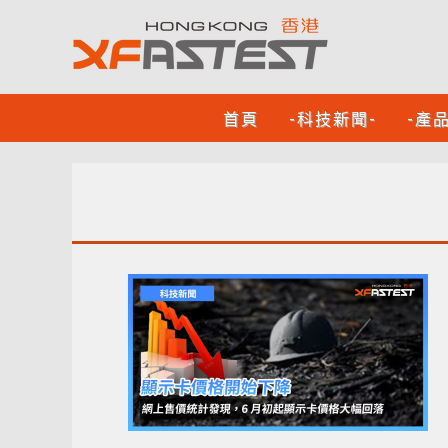
首頁
-科技新聞-
-產