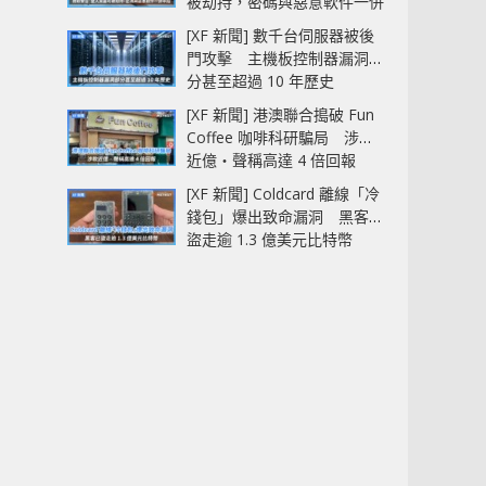
被劫持，密碼與惡意軟件一併
中招
[XF 新聞] 數千台伺服器被後
門攻擊 主機板控制器漏洞部
分甚至超過 10 年歷史
[XF 新聞] 港澳聯合搗破 Fun
Coffee 咖啡科研騙局 涉款
近億‧聲稱高達 4 倍回報
[XF 新聞] Coldcard 離線「冷
錢包」爆出致命漏洞 黑客已
盜走逾 1.3 億美元比特幣