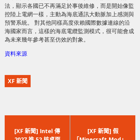
法，顯示各國已不再滿足於事後維修，而是開始像監
控陸上電網一樣，主動為海底通訊大動脈加上感測與
預警系統。 對其他同樣高度依賴國際數據連線的沿
海國家而言，這樣的海底電纜監測模式，很可能會成
為未來幾年參考甚至仿效的對象。
資料來源
XF 新聞
上
下
一
一
[XF 新聞] Intel 傳
[XF 新聞] 假
篇
篇
2027 推 52 核桌面
「Minecraft Mod」真