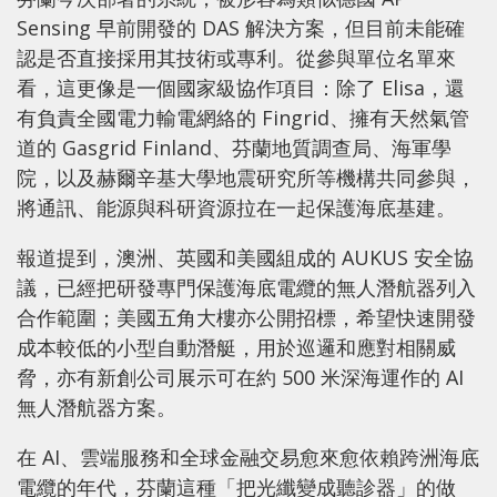
Sensing 早前開發的 DAS 解決方案，但目前未能確
認是否直接採用其技術或專利。從參與單位名單來
看，這更像是一個國家級協作項目：除了 Elisa，還
有負責全國電力輸電網絡的 Fingrid、擁有天然氣管
道的 Gasgrid Finland、芬蘭地質調查局、海軍學
院，以及赫爾辛基大學地震研究所等機構共同參與，
將通訊、能源與科研資源拉在一起保護海底基建。
報道提到，澳洲、英國和美國組成的 AUKUS 安全協
議，已經把研發專門保護海底電纜的無人潛航器列入
合作範圍；美國五角大樓亦公開招標，希望快速開發
成本較低的小型自動潛艇，用於巡邏和應對相關威
脅，亦有新創公司展示可在約 500 米深海運作的 AI
無人潛航器方案。
在 AI、雲端服務和全球金融交易愈來愈依賴跨洲海底
電纜的年代，芬蘭這種「把光纖變成聽診器」的做