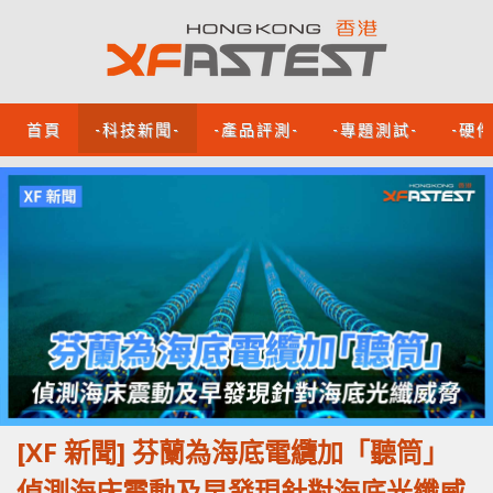
首頁
-科技新聞-
-產品評測-
-專題測試-
-硬
[XF 新聞] 芬蘭為海底電纜加「聽筒」
偵測海床震動及早發現針對海底光纖威