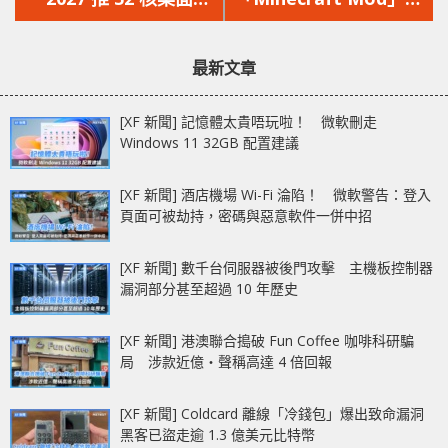
文
文
CPU Nova Lake 架
間諜 WeedHack 惡
章：
章：
構‧最高 700W 功耗
意程式專釣兒童玩家
最新文章
[XF 新聞] 記憶體太貴唔玩啦！ 微軟刪走
Windows 11 32GB 配置建議
[XF 新聞] 酒店機場 Wi-Fi 淪陷！ 微軟警告：登入
頁面可被劫持，密碼與惡意軟件一併中招
[XF 新聞] 數千台伺服器被後門攻擊 主機板控制器
漏洞部分甚至超過 10 年歷史
[XF 新聞] 港澳聯合搗破 Fun Coffee 咖啡科研騙
局 涉款近億‧聲稱高達 4 倍回報
[XF 新聞] Coldcard 離線「冷錢包」爆出致命漏洞
黑客已盜走逾 1.3 億美元比特幣