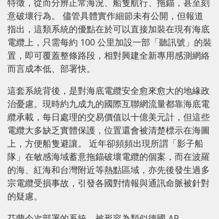
特徵，從而分辨正常海況、船隻航行、拖錨，甚至刻
意破壞行為。 儘管具體實作細節未有公開，但報道
指出，這類系統的優點在於可以直接加裝在現有海底
電纜上，只需每約 100 公里加設一部「聽訊號」的裝
置，即可覆蓋整條路段，相對興建全新專用感測網絡
而言成本低、部署快。
這套系統背後，是對海底電纜安全愈來愈大的地緣政
治憂慮。現時約九成九的國際互聯網流量都靠海底電
纜承載，每日處理的交易價值以十億美元計，但這些
電纜大多缺乏實體保護，位置還會被清楚標示在海圖
上，方便船隻避讓。 近年卻頻頻出現所謂「影子船
隊」在敏感海域蓄意拖錨破壞電纜的個案，而在波羅
的海、紅海和台灣附近等熱點區域，亦先後發生過多
宗電纜受損事故，引發各國對情報與通訊命脈被針對
的疑慮。
芬蘭今次部署的系統，被形容為類似德國 AP