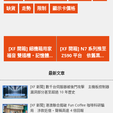
缺貨
走勢
限制
顯示卡價格
上
下
一
一
[XF 開箱] 細機箱用家
[XF 開箱] N7 系列推至
篇
篇
福音 雙插槽‧記憶體專
Z590 平台 依舊黑白
文
文
用導熱管有助降溫
金屬盔甲 NZXT N7
章：
章：
INNO3D GeForce
Z590
最新文章
RTX 3070 Ti X3 OC
[XF 新聞] 數千台伺服器被後門攻擊 主機板控制器
漏洞部分甚至超過 10 年歷史
[XF 新聞] 港澳聯合搗破 Fun Coffee 咖啡科研騙
局 涉款近億‧聲稱高達 4 倍回報