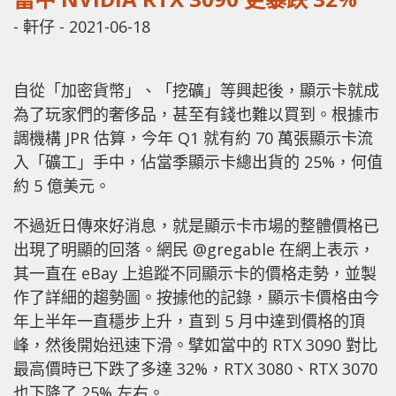
-
軒仔
-
2021-06-18
自從「加密貨幣」、「挖礦」等興起後，顯示卡就成
為了玩家們的奢侈品，甚至有錢也難以買到。根據市
調機構 JPR 估算，今年 Q1 就有約 70 萬張顯示卡流
入「礦工」手中，佔當季顯示卡總出貨的 25%，何值
約 5 億美元。
不過近日傳來好消息，就是顯示卡市場的整體價格已
出現了明顯的回落。網民 @gregable 在網上表示，
其一直在 eBay 上追蹤不同顯示卡的價格走勢，並製
作了詳細的趨勢圖。按據他的記錄，顯示卡價格由今
年上半年一直穩步上升，直到 5 月中達到價格的頂
峰，然後開始迅速下滑。擘如當中的 RTX 3090 對比
最高價時已下跌了多達 32%，RTX 3080、RTX 3070
也下降了 25% 左右。