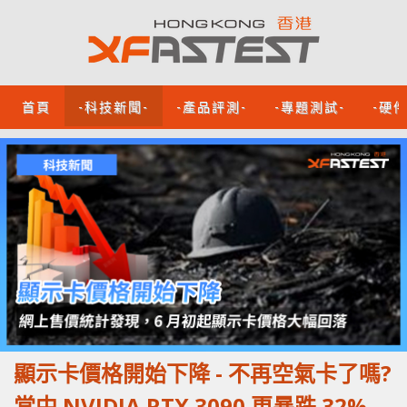
首頁
-科技新聞-
-產品評測-
-專題測試-
-硬
顯示卡價格開始下降 - 不再空氣卡了嗎?
當中 NVIDIA RTX 3090 更暴跌 32%