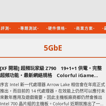
品評測-
-專題測試-
-硬件價格-
-商業方案-
-
5GbE
[XF 開箱] 超頻玩家級 Z790 19+1+1 供電‧完整
超頻功能‧最新網絡規格 Colorful iGame
Z790D5 Vulcan W V20
序言 Intel 新一代處理器 Arrow Lake 相信會在年底正式
推出，而目前的 14 代處理器，在效能上仍然可以應付未
來數年應用及遊戲需要，因此主機板廠商都仍然會推出
Intel 700 晶片組的主機板。Colorful 近期就推出了一款