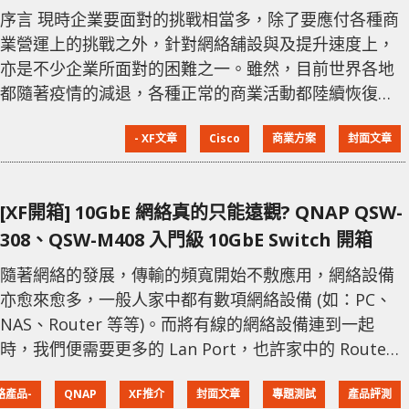
Access Points
序言 現時企業要面對的挑戰相當多，除了要應付各種商
業營運上的挑戰之外，針對網絡舖設與及提升速度上，
亦是不少企業所面對的困難之一。雖然，目前世界各地
都隨著疫情的減退，各種正常的商業活動都陸續恢復，
加上經歷接近 3 年的時間，讓不少企業都開始需要重新
- XF文章
Cisco
商業方案
封面文章
升級整個網絡，以應付未來商業上的實際應用。Cisco
最新推出的 Catalyst 9136 系列，能夠讓企業輕鬆升級
至配備 Gbps 的網絡效能之外，更同時擁有低延遲和低
[XF開箱] 10GbE 網絡真的只能遠觀? QNAP QSW-
功耗的優點。 支援 Wi-Fi 6E 新標準 隨著現時支
308、QSW-M408 入門級 10GbE Switch 開箱
隨著網絡的發展，傳輸的頻寬開始不敷應用，網絡設備
亦愈來愈多，一般人家中都有數項網絡設備 (如：PC、
NAS、Router 等等)。而將有線的網絡設備連到一起
時，我們便需要更多的 Lan Port，也許家中的 Router
已提供基本的 Switch 功能，但頻寬與 LAN 數量不多，
絡產品-
QNAP
XF推介
封面文章
專題測試
產品評測
此時便需要 Switch 的幫助。而目前一些設備所支援的