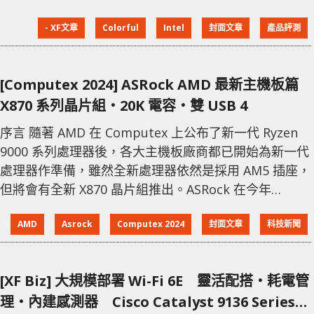
iGame Z790D5 Vulcan W V20 主機板，設計及用料上
- XF文章
Colorful
Intel
封面文章
產品評測
針對高階玩家，為玩家及創作者提供最高的效能。 極
致超頻的高階功能 Colorful iGame Z790D5 Vulcan W
V20 主機板採用伺
[Computex 2024] ASRock AMD 最新主機板篇
X870 系列晶片組‧20K 電容‧雙 USB 4
序言 隨著 AMD 在 Computex 上公布了新一代 Ryzen
9000 系列處理器後，各大主機板廠商都已開始為新一代
處理器作準備，雖然全新處理器依然是採用 AM5 插座，
但將會有全新 X870 晶片組推出。ASRock 在今年
Computex 內亦已率先展示多款配搭 X870 或 X870E 晶
AMD
Asrock
Computex 2024
封面文章
科技新聞
片組的主機板，除了換上新晶片組之外，功能和設計上
都有不少改進。 AMD X870 / 870E 晶片組 AMD 全新
X870 或 X870E 晶片組，除了可以
[XF Biz] 大規模部署 Wi-Fi 6E 靈活配搭‧耗電管
理‧內建感測器 Cisco Catalyst 9136 Series