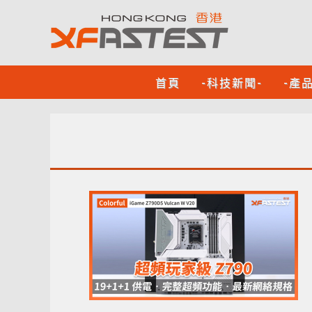
首頁
-科技新聞-
-產