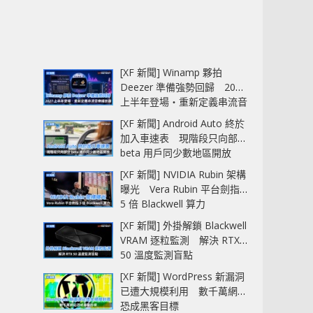
[XF 新聞] Winamp 夥拍
Deezer 準備強勢回歸 2027
上半年登場‧重新定義串流音
樂播放器
[XF 新聞] Android Auto 終於
加入車速表 現階段只向部分
beta 用戶同少數地區開放
[XF 新聞] NVIDIA Rubin 架構
曝光 Vera Rubin 平台劍指
5 倍 Blackwell 算力
[XF 新聞] 外掛解鎖 Blackwell
VRAM 逐粒監測 解決 RTX
50 溫度監測盲點
[XF 新聞] WordPress 新漏洞
已遭大規模利用 數千萬網站
恐成黑客目標