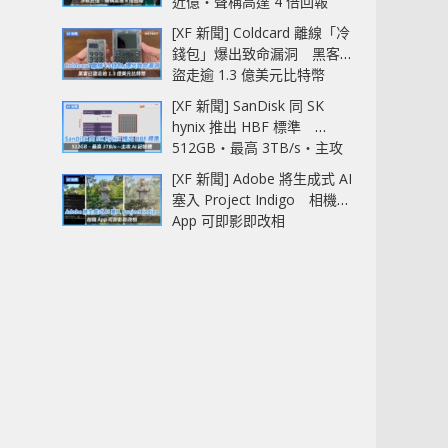
近億‧聲稱高達 4 倍回報
[XF 新聞] Coldcard 離線「冷
錢包」爆出致命漏洞 黑客已
盜走逾 1.3 億美元比特幣
[XF 新聞] SanDisk 同 SK
hynix 推出 HBF 標準
512GB‧最高 3TB/s‧主攻
AI 記憶體
[XF 新聞] Adobe 將生成式 AI
塞入 Project Indigo 相機
App 可即影即改相