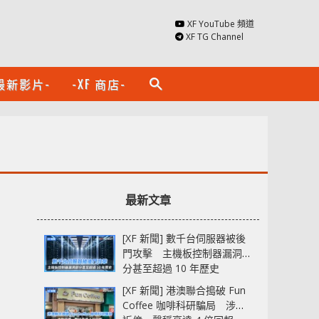
XF YouTube 頻道
XF TG Channel
最新影片-
-XF 商店-
search
最新文章
[XF 新聞] 數千台伺服器被後
門攻擊 主機板控制器漏洞部
分甚至超過 10 年歷史
[XF 新聞] 港澳聯合搗破 Fun
Coffee 咖啡科研騙局 涉款