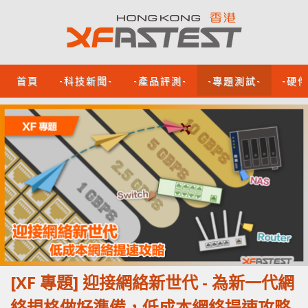
首頁
-科技新聞-
-產品評測-
-專題測試-
-硬
[XF 專題] 迎接網絡新世代 - 為新一代網
絡規格做好準備，低成本網絡提速攻略