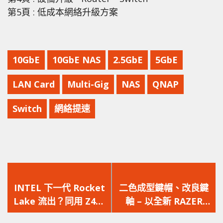
第5頁 : 低成本網絡升級方案
10GbE
10GbE NAS
2.5GbE
5GbE
LAN Card
Multi-Gig
NAS
QNAP
Switch
網絡提速
上
下
一
一
INTEL 下一代 Rocket
二色成型鍵帽、改良鍵
篇
篇
Lake 流出？同用 Z490
軸 – 以全新 RAZER
文
文
但支援 PCI-E 4.0 連接
BLACKWIDOW V3 再