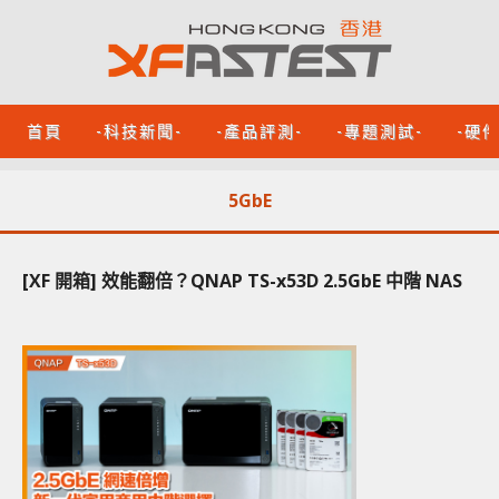
首頁
-科技新聞-
-產品評測-
-專題測試-
-硬
5GbE
[XF 開箱] 效能翻倍？QNAP TS-x53D 2.5GbE 中階 NAS