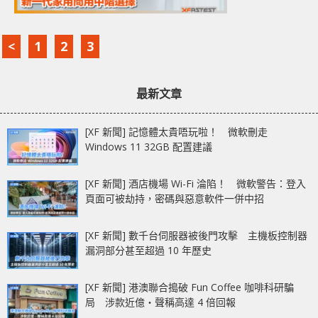
<
1
2
3
最新文章
[XF 新聞] 記憶體太貴唔玩啦！ 微軟刪走
Windows 11 32GB 配置建議
[XF 新聞] 酒店機場 Wi-Fi 淪陷！ 微軟警告：登入
頁面可被劫持，密碼與惡意軟件一併中招
[XF 新聞] 數千台伺服器被後門攻擊 主機板控制器
漏洞部分甚至超過 10 年歷史
[XF 新聞] 港澳聯合搗破 Fun Coffee 咖啡科研騙
局 涉款近億‧聲稱高達 4 倍回報