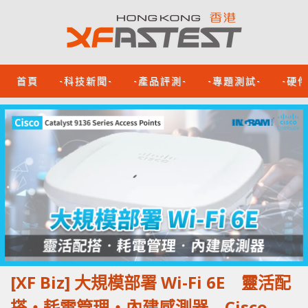
首頁
-科技新聞-
-產品評測-
-專題測試-
-硬
[XF Biz] 大規模部署 Wi-Fi 6E 靈活配
搭‧耗電管理‧內建感測器 Cisco