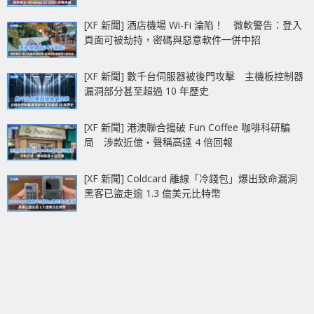
[XF 新聞] 酒店機場 Wi-Fi 淪陷！ 微軟警告：登入
頁面可被劫持，密碼與惡意軟件一併中招
[XF 新聞] 數千台伺服器被後門攻擊 主機板控制器
漏洞部分甚至超過 10 年歷史
[XF 新聞] 港澳聯合搗破 Fun Coffee 咖啡科研騙
局 涉款近億‧聲稱高達 4 倍回報
[XF 新聞] Coldcard 離線「冷錢包」爆出致命漏洞
黑客已盜走逾 1.3 億美元比特幣