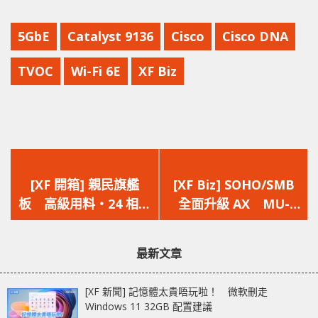
5GbE
Catalyst 9136
Cisco
Cisco DNA
TVOC
Wi-Fi 6E
XF Biz
上
下
一
一
[XF 開箱] 親民旗艦
[XF Biz] SOHO/SMB
篇
篇
板 高級用料‧24 相供
全面升級 AX MU-
文
文
電‧USB 4 ASRock
MIMO‧BBS
章：
章：
B650E Taichi
Coloring‧手機管理
最新文章
Cisco CBW150AX
[XF 新聞] 記憶體太貴唔玩啦！ 微軟刪走
Windows 11 32GB 配置建議