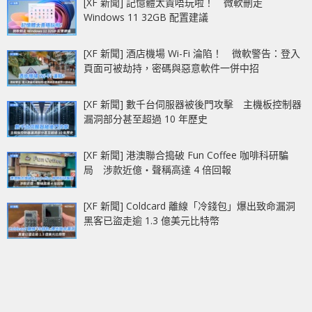
[XF 新聞] 記憶體太貴唔玩啦！ 微軟刪走
Windows 11 32GB 配置建議
[XF 新聞] 酒店機場 Wi-Fi 淪陷！ 微軟警告：登入
頁面可被劫持，密碼與惡意軟件一併中招
[XF 新聞] 數千台伺服器被後門攻擊 主機板控制器
漏洞部分甚至超過 10 年歷史
[XF 新聞] 港澳聯合搗破 Fun Coffee 咖啡科研騙
局 涉款近億‧聲稱高達 4 倍回報
[XF 新聞] Coldcard 離線「冷錢包」爆出致命漏洞
黑客已盜走逾 1.3 億美元比特幣