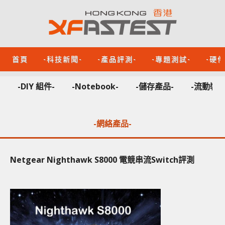
首頁
-科技新聞-
-產品評測-
-專題測試-
-硬
-DIY 組件-
-Notebook-
-儲存產品-
-流動裝置
-網絡產品-
Netgear Nighthawk S8000 電競串流Switch評測