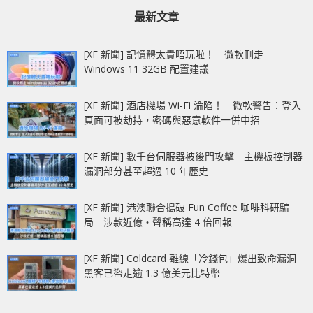
最新文章
[XF 新聞] 記憶體太貴唔玩啦！ 微軟刪走
Windows 11 32GB 配置建議
[XF 新聞] 酒店機場 Wi-Fi 淪陷！ 微軟警告：登入
頁面可被劫持，密碼與惡意軟件一併中招
[XF 新聞] 數千台伺服器被後門攻擊 主機板控制器
漏洞部分甚至超過 10 年歷史
[XF 新聞] 港澳聯合搗破 Fun Coffee 咖啡科研騙
局 涉款近億‧聲稱高達 4 倍回報
[XF 新聞] Coldcard 離線「冷錢包」爆出致命漏洞
黑客已盜走逾 1.3 億美元比特幣