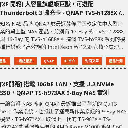
[XF 開箱] 大容量旗艦級巨獸，可選配
網頁右上方的「事件通知」，可以按「全部、錯誤、警
Thunderbolt 3 擴充卡 - QNAP TVS-h1288X /
告和提醒
TVS-h1688X 評測
知名 NAS 品牌 QNAP 於最近發佈了兩款定位中大型企
業的桌上型 NAS 產品，分別有 12-Bay 的 TVS-h1288X
與 16-Bay 的 TVS-h1688X。 這個 TVS-hx88X 系列的機
種皆搭載了高效能的 Intel Xeon W-1250 六核心處理
器， 採用最新 ZFS 檔案系統的 QuTS hero 作業系統，
產品-
-網絡產品-
QNAP
XF推介
封面文章
產品評測
內建的 10GBASE-T 網路埠並能選配 Thunderbolt 3 擴
充卡，可滿足專業影音 Studio、企業的大頻寬存取與高
效儲存的需求。 今次
[XF開箱] 搭載 10GbE LAN，支援 U.2 NVMe
SSD，QNAP TS-h973AX 9-Bay NAS 實測
一線台灣 NAS 廠商 QNAP 最近推出了全新的 QuTS
hero 作業系統，也推出了搭載新作業系統的 9-Bay NAS
機型 - TS-h973AX，取代上一代的 TS-963X。TS-
h973AX 搭載效能優異的 AMD Ryzen V1000 系列 SoC