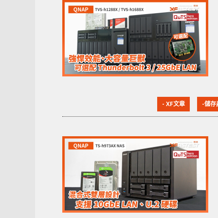
- XF文章
-儲存