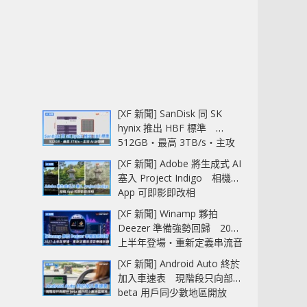
[XF 新聞] SanDisk 同 SK
hynix 推出 HBF 標準
512GB‧最高 3TB/s‧主攻
AI 記憶體
[XF 新聞] Adobe 將生成式 AI
塞入 Project Indigo 相機
App 可即影即改相
[XF 新聞] Winamp 夥拍
Deezer 準備強勢回歸 2027
上半年登場‧重新定義串流音
樂播放器
[XF 新聞] Android Auto 終於
加入車速表 現階段只向部分
beta 用戶同少數地區開放