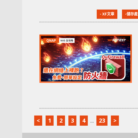
- XF文章
-儲存產
<
1
2
3
4
...
23
>