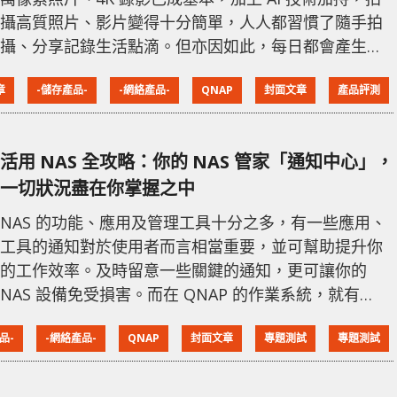
攝高質照片、影片變得十分簡單，人人都習慣了隨手拍
攝、分享記錄生活點滴。但亦因如此，每日都會產生大
量數據，手機、電腦，甚至備份用的外置硬碟的空間很
章
-儲存產品-
-網絡產品-
QNAP
封面文章
產品評測
快就會用盡。不少人因而選擇使用雲端儲存平台，如
iCloud、Google Drive 等等，可是這些公共的平台不時
都會聽到被入侵及個人私隱洩漏的新聞，而令不少人為
活用 NAS 全攻略：你的 NAS 管家「通知中心」，
此而擔心私隱流出。且最近就連熱門的 Google Photo
一切狀況盡在你掌握之中
亦宣告不再提供免
NAS 的功能、應用及管理工具十分之多，有一些應用、
工具的通知對於使用者而言相當重要，並可幫助提升你
的工作效率。及時留意一些關鍵的通知，更可讓你的
NAS 設備免受損害。而在 QNAP 的作業系統，就有
「QuLog Center」、「Notification Center 通知中
品-
-網絡產品-
QNAP
封面文章
專題測試
專題測試
心」和「Qmiix Agent」，專門記錄、管理各種通知，
同時你亦可以建立「自定規則」來選擇要接收的通知，
以選定的通知方式，將通知訊息推送給接收者。 在管理