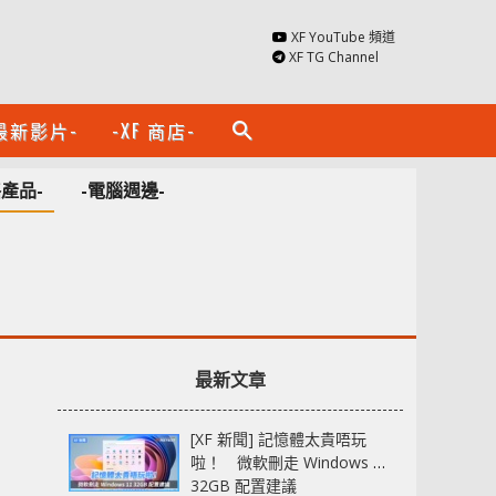
XF YouTube 頻道
XF TG Channel
最新影片-
-XF 商店-
search
絡產品-
-電腦週邊-
最新文章
[XF 新聞] 記憶體太貴唔玩
啦！ 微軟刪走 Windows 11
32GB 配置建議