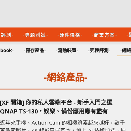
品評測-
-專題測試-
-硬件價格-
-商業方案-
-
ebook-
-儲存產品-
-流動裝置-
-究極評測-
-網
-網絡產品-
[XF 開箱] 你的私人雲端平台 - 新手入門之選
QNAP TS-130，娛樂、備份應用應有盡有
近年來手機、Action Cam 的相機質素越來越好，數千
萬像素照片、4K 錄影已成基本，加上 AI 技術加持，拍