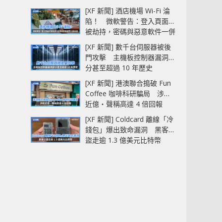
[XF 新聞] 酒店機場 Wi-Fi 淪
陷！ 微軟警告：登入頁面可
被劫持，密碼與惡意軟件一併
中招
[XF 新聞] 數千台伺服器被後
門攻擊 主機板控制器漏洞部
分甚至超過 10 年歷史
[XF 新聞] 港澳聯合搗破 Fun
Coffee 咖啡科研騙局 涉款
近億‧聲稱高達 4 倍回報
[XF 新聞] Coldcard 離線「冷
錢包」爆出致命漏洞 黑客已
盜走逾 1.3 億美元比特幣