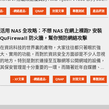
處理器，內建 10GbE 與 2.5GbE 高速網路埠，同時支援
品-
-網絡產品-
QNAP
封面文章
專題測試
產品評測
3.5" 與 2.5" HDD、SSD 混合式存儲，更能提供高達
32Gbps 頻寬的 U.2 NVMe SSD 插槽。當啟用了 SSD 快
取後、將能大幅提升 IO
活用 NAS 全攻略：不想 NAS 在網上裸跑? 安裝
QuFirewall 防火牆，幫你預防網絡攻擊
在資訊科技的世界裏的產物，大家往往都只著眼於強
大、實用的功能，而對於資訊安全方面卻是不少人忽視
的地方。特別是對於連接至互聯網等公開網域的設備，
其保安管理是十分重要的一環。而隨著近年自媒體、個
人 vlog 拍攝的興起，再加上近期 Google 宣佈取消免費
- XF文章
-網絡產品-
QNAP
封面文章
專題測試
無限儲存的相簿服務等推動下，NAS 成為了網絡設備的
人氣，甚至不少「初哥」紛紛入會。為此，大王今次將
會教大家為 NAS 建立一個防火牆，利用簡單的通訊規則
就能大幅降低裝置被攻擊、入侵的風險。 本次文章同樣
地會以台灣 NAS 一線大廠