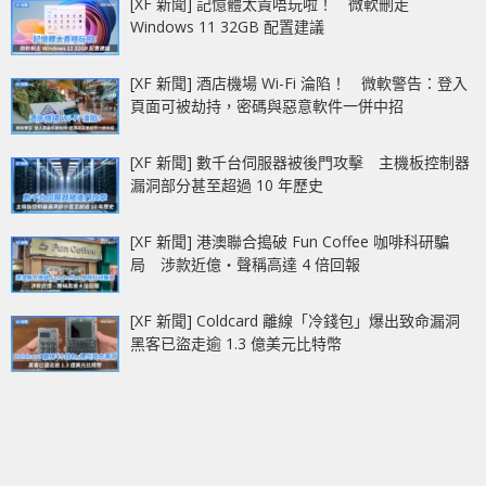
[XF 新聞] 記憶體太貴唔玩啦！ 微軟刪走
Windows 11 32GB 配置建議
[XF 新聞] 酒店機場 Wi-Fi 淪陷！ 微軟警告：登入
頁面可被劫持，密碼與惡意軟件一併中招
[XF 新聞] 數千台伺服器被後門攻擊 主機板控制器
漏洞部分甚至超過 10 年歷史
[XF 新聞] 港澳聯合搗破 Fun Coffee 咖啡科研騙
局 涉款近億‧聲稱高達 4 倍回報
[XF 新聞] Coldcard 離線「冷錢包」爆出致命漏洞
黑客已盜走逾 1.3 億美元比特幣