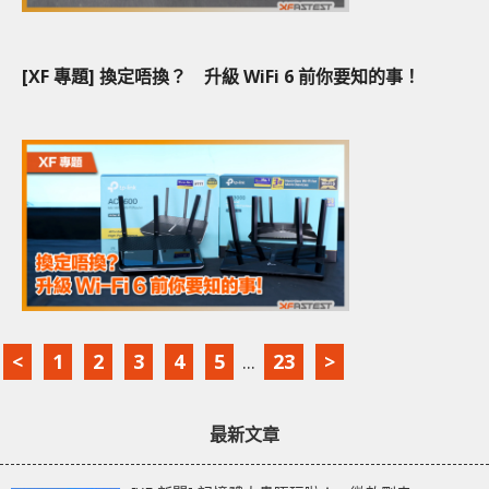
[XF 專題] 換定唔換？ 升級 WiFi 6 前你要知的事！
<
1
2
3
4
5
...
23
>
最新文章