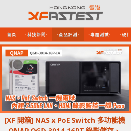
首頁
-科技新聞-
-產品評測-
-專題測試-
-硬
[XF 開箱] NAS x PoE Switch 多功能機
- QNAP QGD-3014-16PT 錄影儲存、