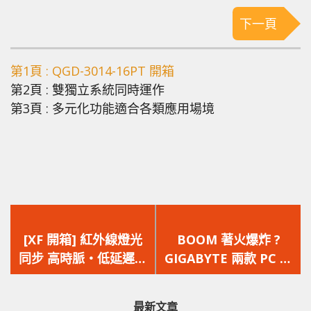
下一頁
第1頁 : QGD-3014-16PT 開箱
第2頁 : 雙獨立系統同時運作
第3頁 : 多元化功能適合各類應用場境
上
下
一
一
[XF 開箱] 紅外線燈光
BOOM 著火爆炸 ?
篇
篇
同步 高時脈‧低延遲‧
GIGABYTE 兩款 PC 電
文
文
鋁合金散熱片
源器出現嚴重災情，高
章：
章：
Kingston Fury
近 50% 的出事率 ?!!
最新文章