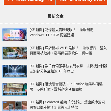
文
文
入不少新功能
晶片 AI 效能出爐，完
章：
章：
勝其他 Android 晶片
最新文章
[XF 新聞] 記憶體太貴唔玩啦！ 微軟刪走
Windows 11 32GB 配置建議
[XF 新聞] 酒店機場 Wi-Fi 淪陷！ 微軟警告：登入
頁面可被劫持，密碼與惡意軟件一併中招
[XF 新聞] 數千台伺服器被後門攻擊 主機板控制器
漏洞部分甚至超過 10 年歷史
[XF 新聞] 港澳聯合搗破 Fun Coffee 咖啡科研騙
局 涉款近億‧聲稱高達 4 倍回報
[XF 新聞] Coldcard 離線「冷錢包」爆出致命漏洞
黑客已盜走逾 1.3 億美元比特幣