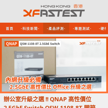
首頁
-科技新聞-
-產品評測-
-專題測試-
-硬
辦公室升級之選 !! QNAP 高性價位
2.5GbE Switch QSW-1108-8T 開箱