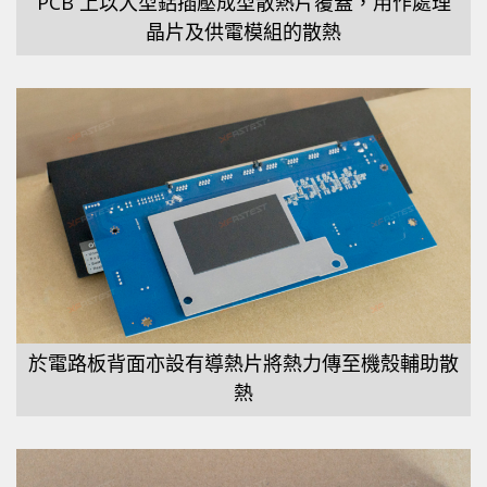
PCB 上以大型鋁插壓成型散熱片覆蓋，用作處理
晶片及供電模組的散熱
於電路板背面亦設有導熱片將熱力傳至機殼輔助散
熱