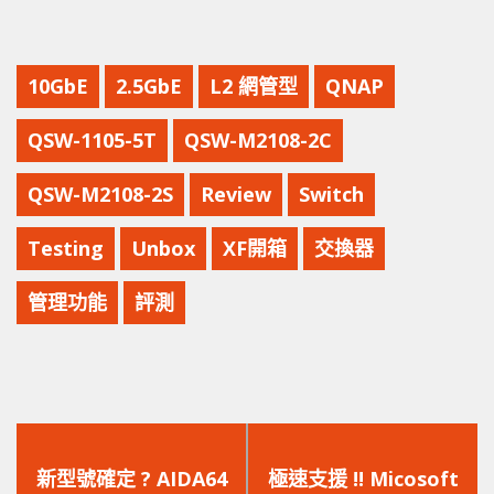
10GbE
2.5GbE
L2 網管型
QNAP
QSW-1105-5T
QSW-M2108-2C
QSW-M2108-2S
Review
Switch
Testing
Unbox
XF開箱
交換器
管理功能
評測
上
下
一
一
新型號確定 ? AIDA64
極速支援 !! Micosoft