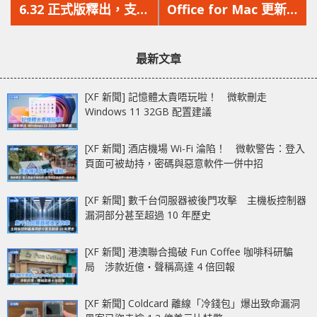
篇
篇
6.32 正式版釋出，支援
Office for Mac 更新釋
文
文
多款未發佈的 NVIDIA
出，原生支援 M1 Mac
章：
章：
顯示卡
並採用全新界面設計
最新文章
[XF 新聞] 記憶體太貴唔玩啦！ 微軟刪走
Windows 11 32GB 配置建議
[XF 新聞] 酒店機場 Wi-Fi 淪陷！ 微軟警告：登入
頁面可被劫持，密碼與惡意軟件一併中招
[XF 新聞] 數千台伺服器被後門攻擊 主機板控制器
漏洞部分甚至超過 10 年歷史
[XF 新聞] 港澳聯合搗破 Fun Coffee 咖啡科研騙
局 涉款近億‧聲稱高達 4 倍回報
[XF 新聞] Coldcard 離線「冷錢包」爆出致命漏洞