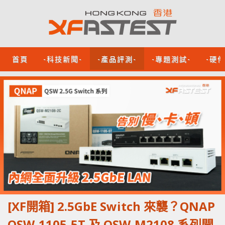
首頁
-科技新聞-
-產品評測-
-專題測試-
-硬
[XF開箱] 2.5GbE Switch 來襲？QNAP
QSW-1105-5T 及 QSW-M2108 系列開