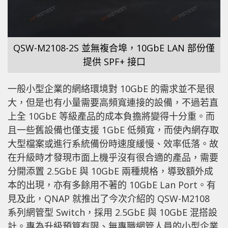
QSW-M2108-2S 並無複合埠，10GbE LAN 部份僅
提供 SPF+ 接口
一般小型企業的網絡環境對 10GbE 的需求並不是很
大，但是也有小量需要高頻寬連接的設備，不過若直
上全 10GbE 等級產品的成本負擔將變得十分重。而
且一些舊設備也僅支援 1GbE 低頻寬，而使內網存取
大型檔案或進行系統備份時速度緩慢、效率低落。故
在升級時才發現市面上機乎沒有很合適的產品，需要
分開添置 2.5GbE 與 10GbE 兩種規格，導致額外成
本的出現，亦有多餘用不著的 10GbE Lan Port。有
見及此，QNAP 就推出了今次介紹的 QSW-M2108
系列網管型 Switch，採用 2.5GbE 與 10GbE 混搭設
計。專為升級預算有限、無專職網管人員的小型企業