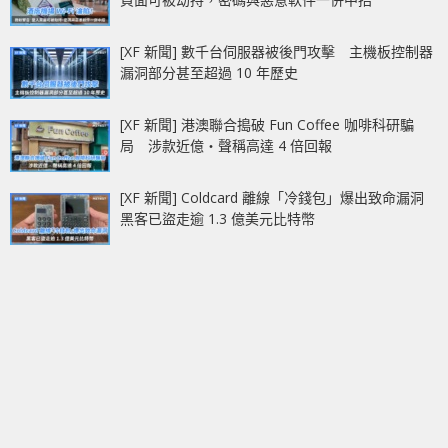
[XF 新聞] 數千台伺服器被後門攻擊 主機板控制器
漏洞部分甚至超過 10 年歷史
[XF 新聞] 港澳聯合搗破 Fun Coffee 咖啡科研騙
局 涉款近億‧聲稱高達 4 倍回報
[XF 新聞] Coldcard 離線「冷錢包」爆出致命漏洞
黑客已盜走逾 1.3 億美元比特幣