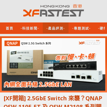
首頁
-科技新聞-
-產品評測-
-專題測試-
-硬
[XF開箱] 2.5GbE Switch 來襲？QNAP
QSW-1105-5T 及 QSW-M2108 系列開