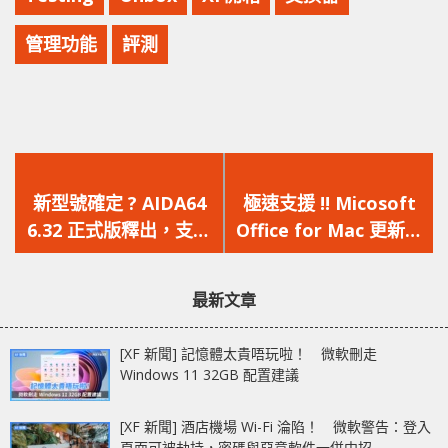
管理功能
評測
上
下
一
一
新型號確定 ? AIDA64
極速支援 !! Micosoft
篇
篇
6.32 正式版釋出，支援
Office for Mac 更新釋
文
文
多款未發佈的 NVIDIA
出，原生支援 M1 Mac
章：
章：
顯示卡
並採用全新界面設計
最新文章
[XF 新聞] 記憶體太貴唔玩啦！ 微軟刪走
Windows 11 32GB 配置建議
[XF 新聞] 酒店機場 Wi-Fi 淪陷！ 微軟警告：登入
頁面可被劫持，密碼與惡意軟件一併中招