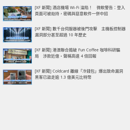
[XF 新聞] 酒店機場 Wi-Fi 淪陷！ 微軟警告：登入
頁面可被劫持，密碼與惡意軟件一併中招
[XF 新聞] 數千台伺服器被後門攻擊 主機板控制器
漏洞部分甚至超過 10 年歷史
[XF 新聞] 港澳聯合搗破 Fun Coffee 咖啡科研騙
局 涉款近億‧聲稱高達 4 倍回報
[XF 新聞] Coldcard 離線「冷錢包」爆出致命漏洞
黑客已盜走逾 1.3 億美元比特幣