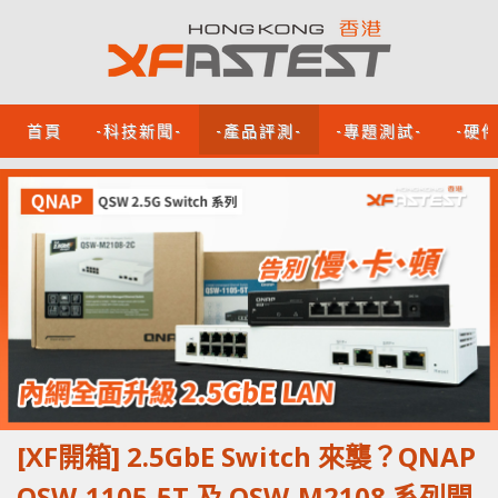
首頁
-科技新聞-
-產品評測-
-專題測試-
-硬
[XF開箱] 2.5GbE Switch 來襲？QNAP
QSW-1105-5T 及 QSW-M2108 系列開