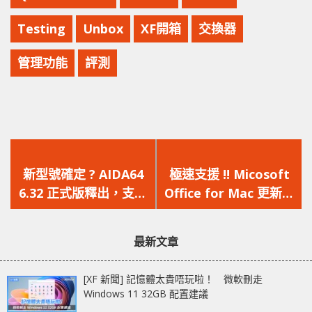
Testing
Unbox
XF開箱
交換器
管理功能
評測
上
下
一
一
新型號確定 ? AIDA64
極速支援 !! Micosoft
篇
篇
6.32 正式版釋出，支援
Office for Mac 更新釋
文
文
多款未發佈的 NVIDIA
出，原生支援 M1 Mac
章：
章：
顯示卡
並採用全新界面設計
最新文章
[XF 新聞] 記憶體太貴唔玩啦！ 微軟刪走
Windows 11 32GB 配置建議