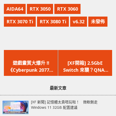
AIDA64
RTX 3050
RTX 3060
RTX 3070 Ti
RTX 3080 Ti
v6.32
未發佈
上
下
一
一
遊戲畫質大爆升 !!
[XF開箱] 2.5GbE
篇
篇
《Cyberpunk 2077》
Switch 來襲？QNAP
文
文
PC 遊戲畫面 2018 VS
QSW-1105-5T 及
章：
章：
2020 大對比
QSW-M2108 系列開箱
最新文章
[XF 新聞] 記憶體太貴唔玩啦！ 微軟刪走
Windows 11 32GB 配置建議