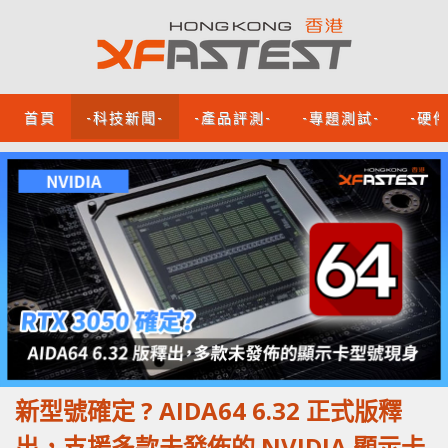
首頁
-科技新聞-
-產品評測-
-專題測試-
-硬
新型號確定 ? AIDA64 6.32 正式版釋
出，支援多款未發佈的 NVIDIA 顯示卡