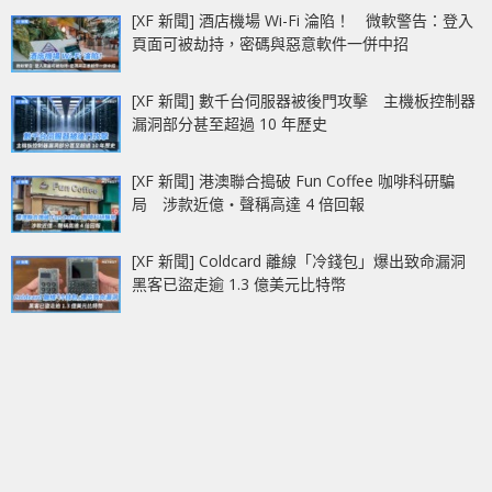
[XF 新聞] 酒店機場 Wi-Fi 淪陷！ 微軟警告：登入
頁面可被劫持，密碼與惡意軟件一併中招
[XF 新聞] 數千台伺服器被後門攻擊 主機板控制器
漏洞部分甚至超過 10 年歷史
[XF 新聞] 港澳聯合搗破 Fun Coffee 咖啡科研騙
局 涉款近億‧聲稱高達 4 倍回報
[XF 新聞] Coldcard 離線「冷錢包」爆出致命漏洞
黑客已盜走逾 1.3 億美元比特幣