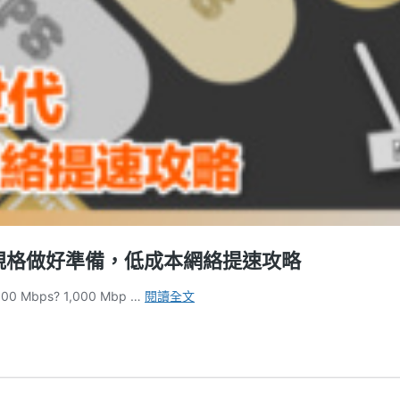
網絡規格做好準備，低成本網絡提速攻略
[XF
bps? 1,000 Mbp …
閱讀全文
專
題]
迎
接
網