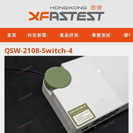
首頁
-科技新聞-
-產品評測-
-專題測試-
-硬
QSW-2108-Switch-4