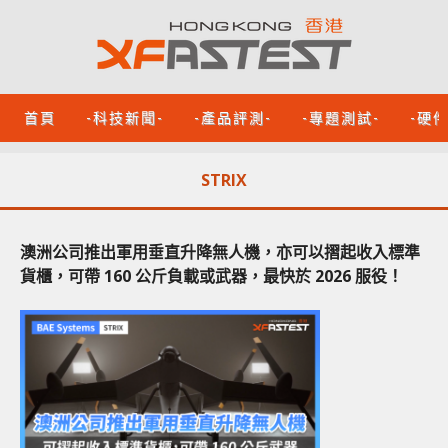
首頁
-科技新聞-
-產品評測-
-專題測試-
-硬
STRIX
澳洲公司推出軍用垂直升降無人機，亦可以摺起收入標準
貨櫃，可帶 160 公斤負載或武器，最快於 2026 服役！