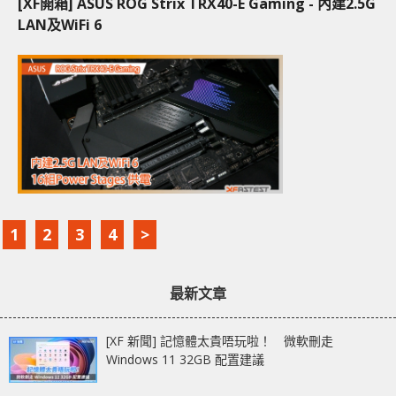
[XF開箱] ASUS ROG Strix TRX40-E Gaming - 內建2.5G
LAN及WiFi 6
1
2
3
4
>
最新文章
[XF 新聞] 記憶體太貴唔玩啦！ 微軟刪走
Windows 11 32GB 配置建議