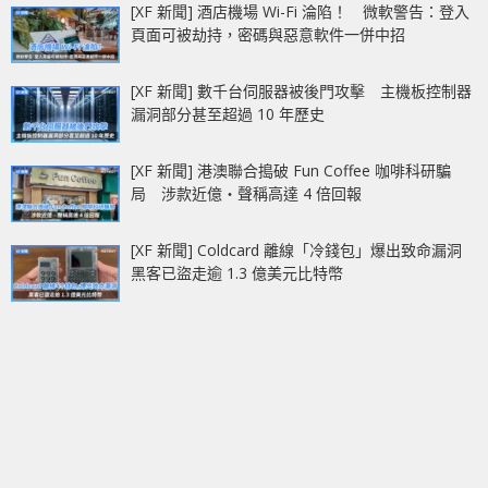
[XF 新聞] 酒店機場 Wi-Fi 淪陷！ 微軟警告：登入
頁面可被劫持，密碼與惡意軟件一併中招
[XF 新聞] 數千台伺服器被後門攻擊 主機板控制器
漏洞部分甚至超過 10 年歷史
[XF 新聞] 港澳聯合搗破 Fun Coffee 咖啡科研騙
局 涉款近億‧聲稱高達 4 倍回報
[XF 新聞] Coldcard 離線「冷錢包」爆出致命漏洞
黑客已盜走逾 1.3 億美元比特幣