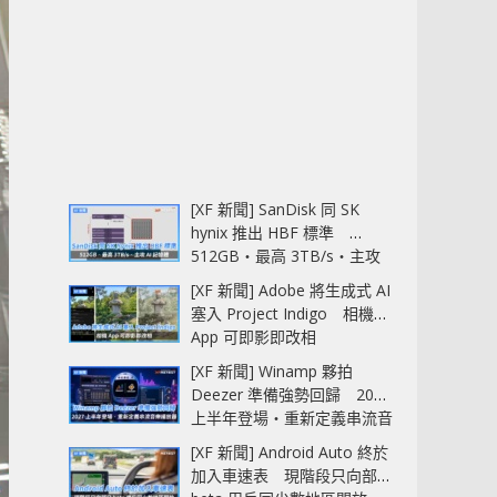
[XF 新聞] SanDisk 同 SK
hynix 推出 HBF 標準
512GB‧最高 3TB/s‧主攻
AI 記憶體
[XF 新聞] Adobe 將生成式 AI
塞入 Project Indigo 相機
App 可即影即改相
[XF 新聞] Winamp 夥拍
Deezer 準備強勢回歸 2027
上半年登場‧重新定義串流音
樂播放器
[XF 新聞] Android Auto 終於
加入車速表 現階段只向部分