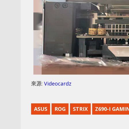
來源:
Videocardz
ASUS
ROG
STRIX
Z690-I GAMI