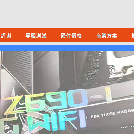
品評測-
-專題測試-
-硬件價格-
-商業方案-
-