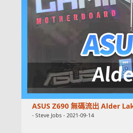
ASUS Z690 無碼流出 Alder 
-
Steve Jobs
-
2021-09-14