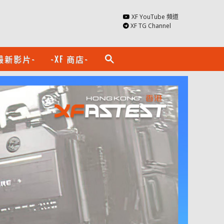
XF YouTube 頻道
XF TG Channel
最新影片-
-XF 商店-
search