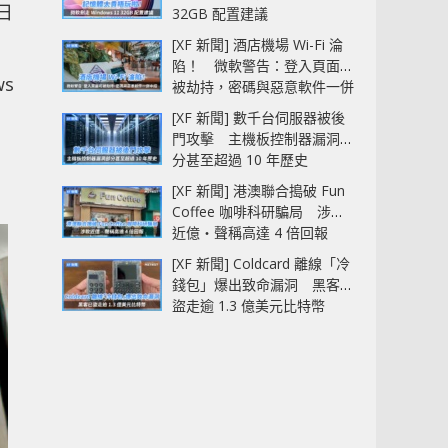
日
32GB 配置建議
[XF 新聞] 酒店機場 Wi-Fi 淪
陷！ 微軟警告：登入頁面可
s
被劫持，密碼與惡意軟件一併
中招
[XF 新聞] 數千台伺服器被後
門攻擊 主機板控制器漏洞部
分甚至超過 10 年歷史
1
[XF 新聞] 港澳聯合搗破 Fun
Coffee 咖啡科研騙局 涉款
近億‧聲稱高達 4 倍回報
[XF 新聞] Coldcard 離線「冷
錢包」爆出致命漏洞 黑客已
盜走逾 1.3 億美元比特幣