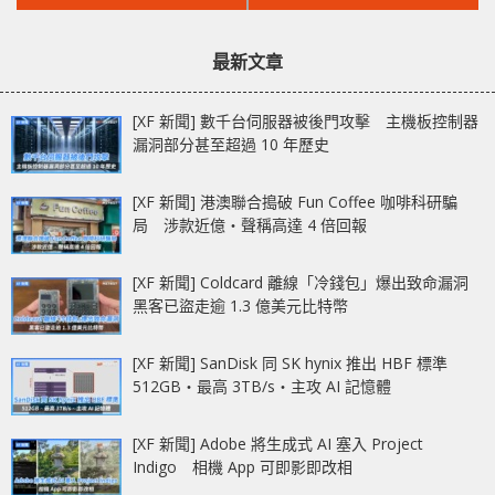
文
文
示卡供應持續緊張
產的規模
章：
章：
最新文章
[XF 新聞] 數千台伺服器被後門攻擊 主機板控制器
漏洞部分甚至超過 10 年歷史
[XF 新聞] 港澳聯合搗破 Fun Coffee 咖啡科研騙
局 涉款近億‧聲稱高達 4 倍回報
[XF 新聞] Coldcard 離線「冷錢包」爆出致命漏洞
黑客已盜走逾 1.3 億美元比特幣
[XF 新聞] SanDisk 同 SK hynix 推出 HBF 標準
512GB‧最高 3TB/s‧主攻 AI 記憶體
[XF 新聞] Adobe 將生成式 AI 塞入 Project
Indigo 相機 App 可即影即改相