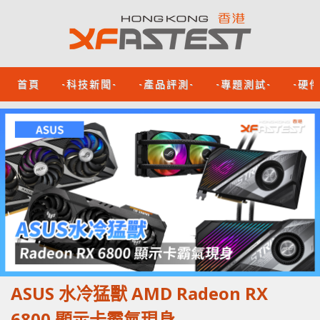
首頁
-科技新聞-
-產品評測-
-專題測試-
-硬
ASUS 水冷猛獸 AMD Radeon RX
6800 顯示卡霸氣現身