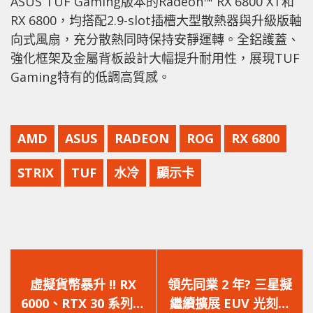
ASUS TUF Gaming版本的Radeon™ RX 6800 XT和
RX 6800，均搭配2.9-slot插槽大型散熱器與升級版軸
向式風扇，充分散熱同時保持安靜運轉。全鋁護蓋、
強化框架及金屬背板設計大幅提升耐用性，展現TUF
Gaming特有的低調高質感。
AMD
ASUS
RADEON
ROG
RX 6800
STRIX
TUF
水冷
顯示卡
上
下
一
一
虛擬貨幣暴升 !! RX
領先同業 2 年? 三星擬
篇
篇
6000、RTX 30 系列顯
繼續擴展 EUV 光刻生