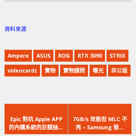
資料來源
Ampere
ASUS
ROG
RTX 3090
STRIX
videocardz
實物
實物諜照
曝光
非公版
上
下
一
一
Epic 對抗 Apple APP
7GB/s 效能但 MLC 不
篇
篇
的內購系統的巨額抽成
再 – Samsung 發佈
文
文
失敗「要塞英雄」依舊
980 Pro PCI-E 4.0 旗