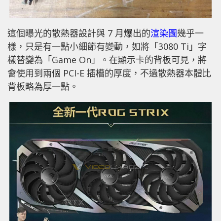
這個曝光的散熱器設計與 7 月爆出的
渲染圖
幾乎一
樣，只是有一點小細節有變動，如將「3080 Ti」字
樣替變為「Game On」。在顯示卡的背板可見，將
會使用到兩個 PCI-E 插槽的厚度，不過散熱器本體比
背板略為厚一點。