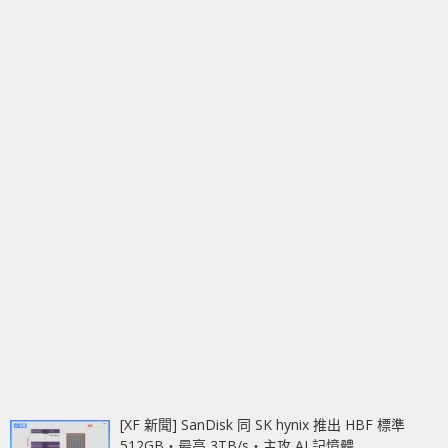
[XF 新聞] SanDisk 同 SK hynix 推出 HBF 標準
512GB‧最高 3TB/s‧主攻 AI 記憶體