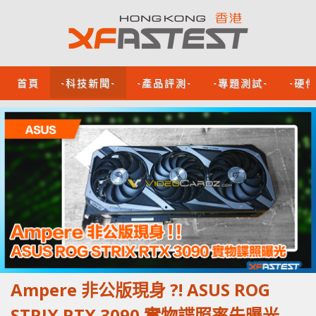
首頁
-科技新聞-
-產品評測-
-專題測試-
-硬
Ampere 非公版現身 ?! ASUS ROG
STRIX RTX 3090 實物諜照率先曝光