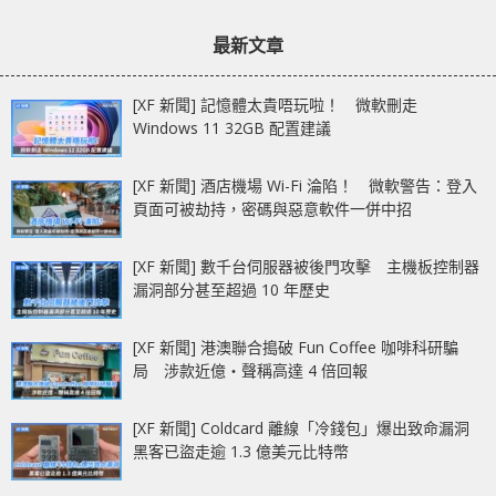
章：
章：
被下架
艦級 NVMe SSD
最新文章
[XF 新聞] 記憶體太貴唔玩啦！ 微軟刪走
Windows 11 32GB 配置建議
[XF 新聞] 酒店機場 Wi-Fi 淪陷！ 微軟警告：登入
頁面可被劫持，密碼與惡意軟件一併中招
[XF 新聞] 數千台伺服器被後門攻擊 主機板控制器
漏洞部分甚至超過 10 年歷史
[XF 新聞] 港澳聯合搗破 Fun Coffee 咖啡科研騙
局 涉款近億‧聲稱高達 4 倍回報
[XF 新聞] Coldcard 離線「冷錢包」爆出致命漏洞
黑客已盜走逾 1.3 億美元比特幣