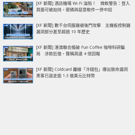
[XF 新聞] 酒店機場 Wi-Fi 淪陷！ 微軟警告：登入
頁面可被劫持，密碼與惡意軟件一併中招
[XF 新聞] 數千台伺服器被後門攻擊 主機板控制器
漏洞部分甚至超過 10 年歷史
[XF 新聞] 港澳聯合搗破 Fun Coffee 咖啡科研騙
局 涉款近億‧聲稱高達 4 倍回報
[XF 新聞] Coldcard 離線「冷錢包」爆出致命漏洞
黑客已盜走逾 1.3 億美元比特幣