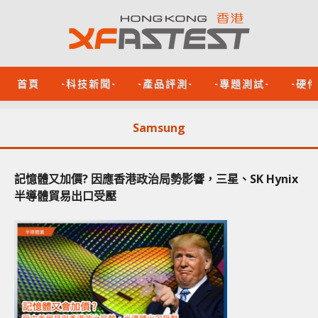
首頁
-科技新聞-
-產品評測-
-專題測試-
-硬
Samsung
記憶體又加價? 因應香港政治局勢影響，三星、SK Hynix
半導體貿易出口受壓