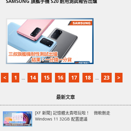
SAMSUNG 旗艦手機 S20 耐用測試報告出爐
<
1
...
14
15
16
17
18
...
23
>
最新文章
[XF 新聞] 記憶體太貴唔玩啦！ 微軟刪走
Windows 11 32GB 配置建議