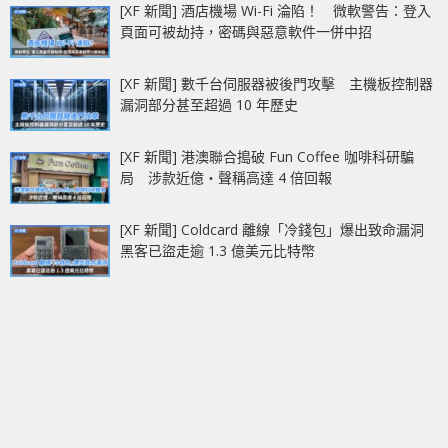
[XF 新聞] 酒店機場 Wi-Fi 淪陷！ 微軟警告：登入
頁面可被劫持，密碼與惡意軟件一併中招
[XF 新聞] 數千台伺服器被後門攻擊 主機板控制器
漏洞部分甚至超過 10 年歷史
[XF 新聞] 港澳聯合搗破 Fun Coffee 咖啡科研騙
局 涉款近億‧聲稱高達 4 倍回報
[XF 新聞] Coldcard 離線「冷錢包」爆出致命漏洞
黑客已盜走逾 1.3 億美元比特幣