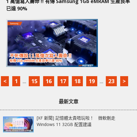
1 萬億寫入壽命 !! 有傳 Samsung 1Gb eMRAM 生產良率
已達 90%
<
1
...
15
16
17
18
19
...
23
>
最新文章
[XF 新聞] 記憶體太貴唔玩啦！ 微軟刪走
Windows 11 32GB 配置建議