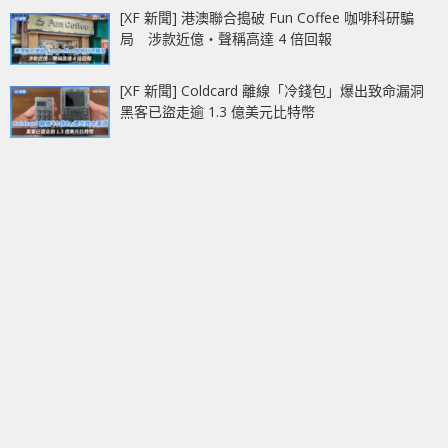
[XF 新聞] 港澳聯合搗破 Fun Coffee 咖啡科研騙
局 涉款近億‧聲稱高達 4 倍回報
[XF 新聞] Coldcard 離線「冷錢包」爆出致命漏洞
黑客已盜走逾 1.3 億美元比特幣