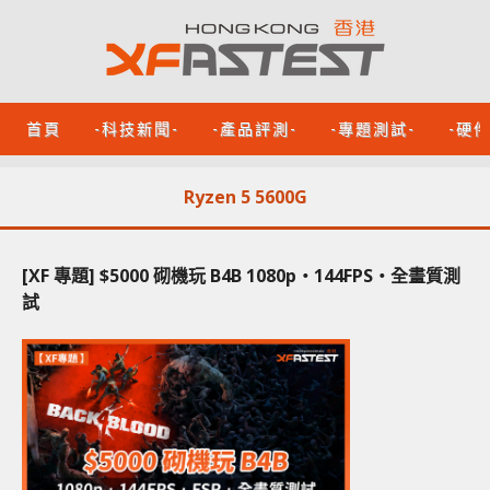
首頁
-科技新聞-
-產品評測-
-專題測試-
-硬
Ryzen 5 5600G
[XF 專題] $5000 砌機玩 B4B 1080p‧144FPS‧全畫質測
試