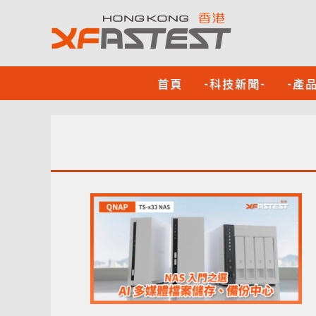
首頁
-科技新聞-
-產