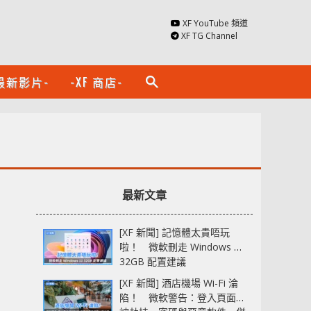
XF YouTube 頻道
XF TG Channel
最新影片-
-XF 商店-
search
最新文章
[XF 新聞] 記憶體太貴唔玩
啦！ 微軟刪走 Windows 11
32GB 配置建議
[XF 新聞] 酒店機場 Wi-Fi 淪
陷！ 微軟警告：登入頁面可