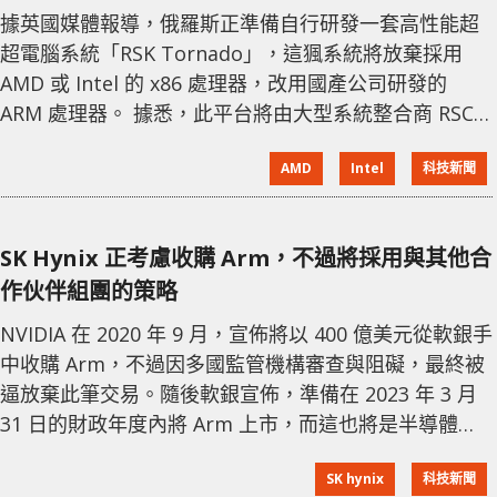
ARM 處理器
據英國媒體報導，俄羅斯正準備自行研發一套高性能超
超電腦系統「RSK Tornado」，這猦系統將放棄採用
AMD 或 Intel 的 x86 處理器，改用國產公司研發的
ARM 處理器。 據悉，此平台將由大型系統整合商 RSC
Group 研發，該公司表示 RSK Tornado 可兼容兩種不
AMD
Intel
科技新聞
同的處理器架構，由 x86 切換到 ARM 也不受影響，並
與俄羅斯開發的存儲系統協同工作，一個機櫃中可安裝
104 台服務器。 這套超級電腦的核心為俄羅斯公司
SK Hynix 正考慮收購 Arm，不過將採用與其他合
MSCT 研發的 ARM Elbrus
作伙伴組團的策略
NVIDIA 在 2020 年 9 月，宣佈將以 400 億美元從軟銀手
中收購 Arm，不過因多國監管機構審查與阻礙，最終被
逼放棄此筆交易。隨後軟銀宣佈，準備在 2023 年 3 月
31 日的財政年度內將 Arm 上市，而這也將是半導體行
業規模最大的 IPO。 雖然 NVIDIA 的收購並沒有成功，
SK hynix
科技新聞
不過還有不少企業希望接手這一塊「肥豬肉」。而最近