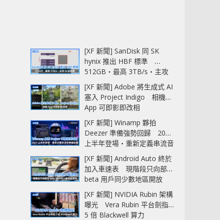
[XF 新聞] SanDisk 同 SK
hynix 推出 HBF 標準
512GB‧最高 3TB/s‧主攻
AI 記憶體
[XF 新聞] Adobe 將生成式 AI
塞入 Project Indigo 相機
App 可即影即改相
[XF 新聞] Winamp 夥拍
Deezer 準備強勢回歸 2027
上半年登場‧重新定義串流音
樂播放器
[XF 新聞] Android Auto 終於
加入車速表 現階段只向部分
beta 用戶同少數地區開放
[XF 新聞] NVIDIA Rubin 架構
曝光 Vera Rubin 平台劍指
5 倍 Blackwell 算力