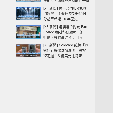
被劫持，密碼與惡意軟件一併
中招
[XF 新聞] 數千台伺服器被後
門攻擊 主機板控制器漏洞部
分甚至超過 10 年歷史
[XF 新聞] 港澳聯合搗破 Fun
Coffee 咖啡科研騙局 涉款
近億‧聲稱高達 4 倍回報
[XF 新聞] Coldcard 離線「冷
錢包」爆出致命漏洞 黑客已
盜走逾 1.3 億美元比特幣