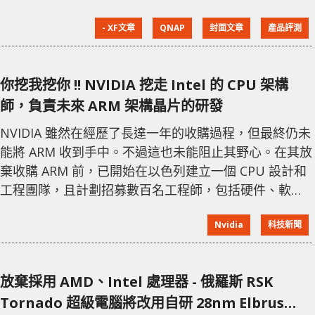
解決方案。儲存與備份檔案的方法不少，如雲端空間 (
- XF文章
QNAP
封面文章
產品評測
e.g. iCloud / Google Drive 等)，不過公共雲端空間卻一
直存在一個備受關注的問題，就是個人私隱。除了這些
雲服務供應商會掃瞄你的檔案外，近年還頻頻傳出名人
你挖我挖你 !! NVIDIA 挖走 Intel 的 CPU 架構
照片流出，導致公共雲端平台的私密保安大受質疑。亦
師，負責未來 ARM 架構晶片的研發
因此有愈來愈多人會選購買 NAS
NVIDIA 雖然在經歷了長達一年的收購過程，但最終仍未
能將 ARM 收到手中。不過這也未能阻止其野心。在其放
棄收購 ARM 前，已開始在以色列建立一個 CPU 設計和
工程團隊，且計劃招募數百名工程師，包括硬件、軟件
和架構方面的人才。 據外媒 Wccftech 的報導，近期
Nvidia
科技新聞
NVIDIA 已挖走了 Intel 的處理器設計經理 Rafi
Marom。他曾參與 Tiger Lake 與 Alder lake 的開發工
作，而他將準備擔任 NVIDIA 的高級 CPU 總監，留在以
放棄採用 AMD、Intel 處理器 - 俄羅斯 RSK
色列工作，成為
Tornado 超級電腦將改用自研 28nm Elbrus