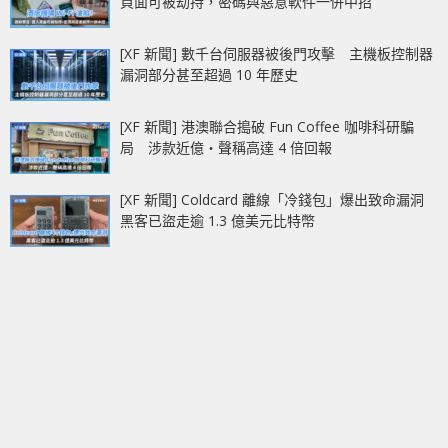
頁面可被劫持，密碼與惡意軟件一併中招
[XF 新聞] 數千台伺服器被後門攻擊 主機板控制器
漏洞部分甚至超過 10 年歷史
[XF 新聞] 港澳聯合搗破 Fun Coffee 咖啡科研騙
局 涉款近億‧聲稱高達 4 倍回報
[XF 新聞] Coldcard 離線「冷錢包」爆出致命漏洞
黑客已盜走逾 1.3 億美元比特幣