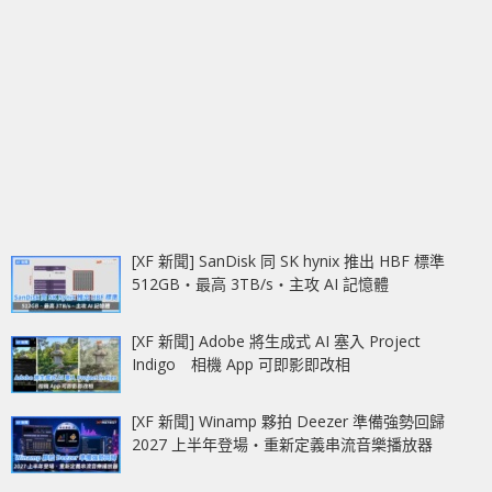
[XF 新聞] SanDisk 同 SK hynix 推出 HBF 標準
512GB‧最高 3TB/s‧主攻 AI 記憶體
[XF 新聞] Adobe 將生成式 AI 塞入 Project
Indigo 相機 App 可即影即改相
[XF 新聞] Winamp 夥拍 Deezer 準備強勢回歸
2027 上半年登場‧重新定義串流音樂播放器