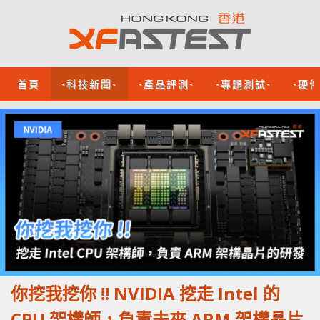
首頁
-科技新聞-
-產品評測-
-專題測試-
-硬
你挖我挖你 !! NVIDIA 挖走 Intel 的
CPU 架構師，負責未來 ARM 架構晶片