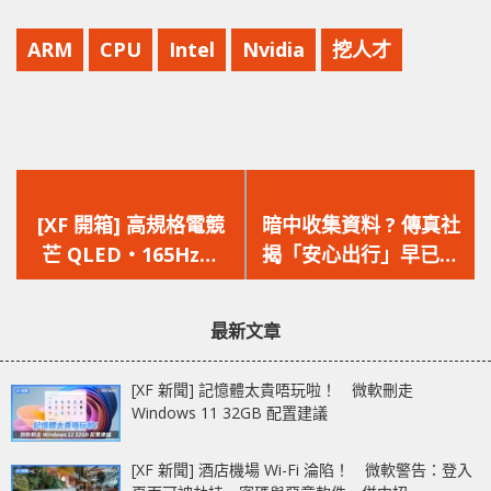
ARM
CPU
Intel
Nvidia
挖人才
上
下
一
一
[XF 開箱] 高規格電競
暗中收集資料 ? 傳真社
篇
篇
芒 QLED‧165Hz‧
揭「安心出行」早已內
文
文
HDR400‧100% 色域
置人臉識別功能，資科
章：
章：
Corsair XENEON
辦指從未使用
最新文章
32QHD165
[XF 新聞] 記憶體太貴唔玩啦！ 微軟刪走
Windows 11 32GB 配置建議
[XF 新聞] 酒店機場 Wi-Fi 淪陷！ 微軟警告：登入