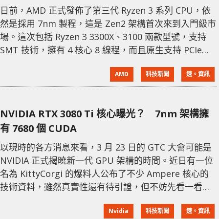
日前，AMD 正式發佈了第三代 Ryzen 3 系列 CPU，依
然是採用 7nm 製程，這是 Zen2 架構首次來到入門級市
場。這次包括 Ryzen 3 3300X、3100 兩款型號，支持
SMT 技術，擁有 4 核心 8 線程，而且原生支持 PCIe
4.0、DDR4-3200。 Ryzen 3 3300X 預設頻率為
AMD
科技新聞
速。資訊
3.8GHz，Max Boost 4.3GHz，L2 cache 2MB，L3
cache 18MB，TDP 65W，附帶 Stealth 散熱器，定價
為 12
NVIDIA RTX 3080 Ti 核心曝光？ 7nm 架構擁
有 7680 個 CUDA
以現時的各方消息來看，3 月 23 日的 GTC 大會可能是
NVIDIA 正式揭曉新一代 GPU 架構的時間。近日有一位
名為 KittyCorgi 的爆料人公布了不少 Ampere 核心的
技術資料，雖然真實性還有待引證，但不妨先看一看。
依據今次這份爆料，Ampere GPU 核心面積高達
Nvidia
科技新聞
速。資訊
826mm2，如果基於 7nm 打造的話，電晶體規模將相