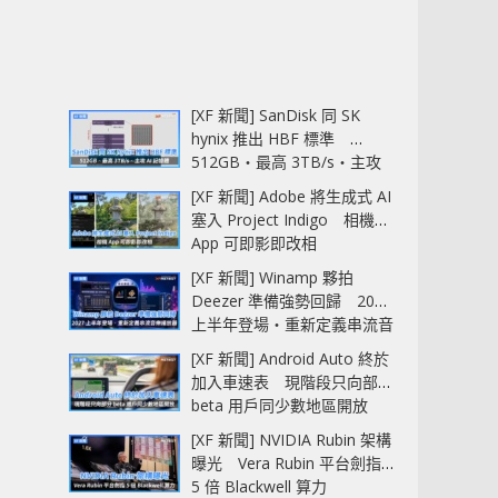
[XF 新聞] SanDisk 同 SK
hynix 推出 HBF 標準
512GB‧最高 3TB/s‧主攻
AI 記憶體
[XF 新聞] Adobe 將生成式 AI
塞入 Project Indigo 相機
App 可即影即改相
[XF 新聞] Winamp 夥拍
Deezer 準備強勢回歸 2027
上半年登場‧重新定義串流音
樂播放器
[XF 新聞] Android Auto 終於
加入車速表 現階段只向部分
beta 用戶同少數地區開放
[XF 新聞] NVIDIA Rubin 架構
曝光 Vera Rubin 平台劍指
5 倍 Blackwell 算力