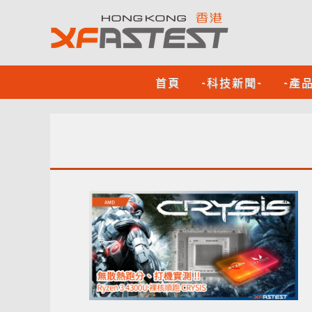
首頁
-科技新聞-
-產