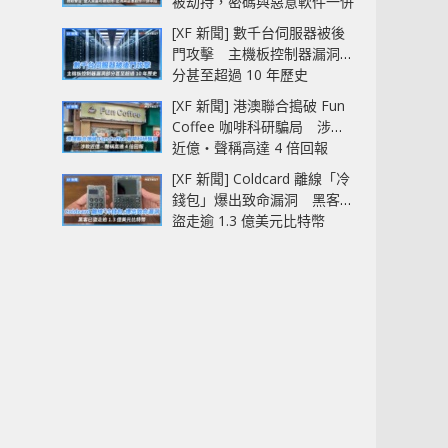
被劫持，密碼與惡意軟件一併
中招
[XF 新聞] 數千台伺服器被後
門攻擊 主機板控制器漏洞部
分甚至超過 10 年歷史
[XF 新聞] 港澳聯合搗破 Fun
Coffee 咖啡科研騙局 涉款
近億‧聲稱高達 4 倍回報
[XF 新聞] Coldcard 離線「冷
錢包」爆出致命漏洞 黑客已
盜走逾 1.3 億美元比特幣