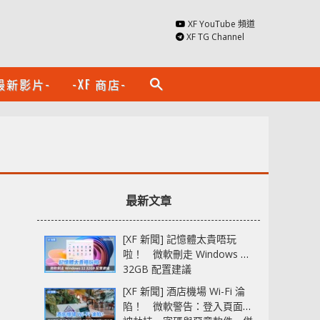
XF YouTube 頻道
XF TG Channel
最新影片-
-XF 商店-
search
最新文章
[XF 新聞] 記憶體太貴唔玩
啦！ 微軟刪走 Windows 11
32GB 配置建議
[XF 新聞] 酒店機場 Wi-Fi 淪
陷！ 微軟警告：登入頁面可