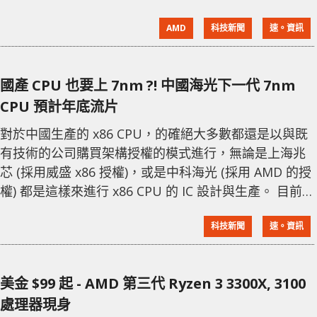
情況下，利用 Ryzen 3 4300U 對曾被譽為「顯示卡殺
AMD
科技新聞
速。資訊
手」的《Crysis》逵行實測，亦進行了 CineBench R15
與 3DMark Time Spy 兩個測試。 Ryzen 3 4300U 是該
Ryzen
國產 CPU 也要上 7nm ?! 中國海光下一代 7nm
CPU 預計年底流片
對於中國生產的 x86 CPU，的確絕大多數都還是以與既
有技術的公司購買架構授權的模式進行，無論是上海兆
芯 (採用威盛 x86 授權)，或是中科海光 (採用 AMD 的授
權) 都是這樣來進行 x86 CPU 的 IC 設計與生產。 目前
海光的 x86 CPU 主要採用 AMD Zen 架構，並且採用
科技新聞
速。資訊
GlobalFoundries 的 14nm 製程，根據消息指出，海光
的伺服器版本 CPU 在插槽上與 Socket TR4 幾乎一樣，
唯獨部分常見的指令集似乎有被限制或禁用，此外加解
美金 $99 起 - AMD 第三代 Ryzen 3 3300X, 3100
密演算法
處理器現身