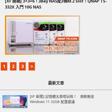
[XF 開箱] 3+3=6！3Bay NAS配3條M.2 Slot！QNAP TS-
332X 入門 10G NAS
1
2
3
>
最新文章
[XF 新聞] 記憶體太貴唔玩啦！ 微軟刪走
Windows 11 32GB 配置建議