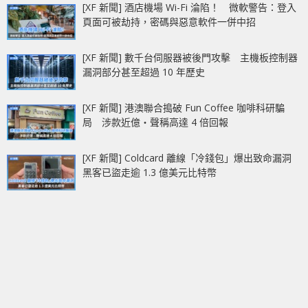
[XF 新聞] 酒店機場 Wi-Fi 淪陷！ 微軟警告：登入
頁面可被劫持，密碼與惡意軟件一併中招
[XF 新聞] 數千台伺服器被後門攻擊 主機板控制器
漏洞部分甚至超過 10 年歷史
[XF 新聞] 港澳聯合搗破 Fun Coffee 咖啡科研騙
局 涉款近億‧聲稱高達 4 倍回報
[XF 新聞] Coldcard 離線「冷錢包」爆出致命漏洞
黑客已盜走逾 1.3 億美元比特幣