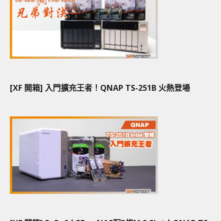
[XF 開箱] 入門擴充王者！QNAP TS-251B 火熱登場