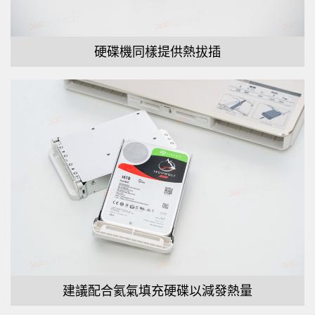
硬碟機同樣提供熱拔插
建議配合氦氣填充硬碟以減發熱量