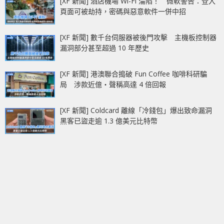
[XF 新聞] 酒店機場 Wi-Fi 淪陷！ 微軟警告：登入
頁面可被劫持，密碼與惡意軟件一併中招
[XF 新聞] 數千台伺服器被後門攻擊 主機板控制器
漏洞部分甚至超過 10 年歷史
[XF 新聞] 港澳聯合搗破 Fun Coffee 咖啡科研騙
局 涉款近億‧聲稱高達 4 倍回報
[XF 新聞] Coldcard 離線「冷錢包」爆出致命漏洞
黑客已盜走逾 1.3 億美元比特幣