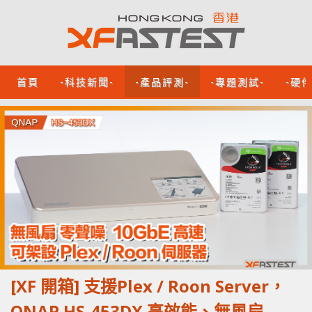
首頁
-科技新聞-
-產品評測-
-專題測試-
-硬
[XF 開箱] 支援Plex / Roon Server，
QNAP HS-453DX 高效能、無風扇