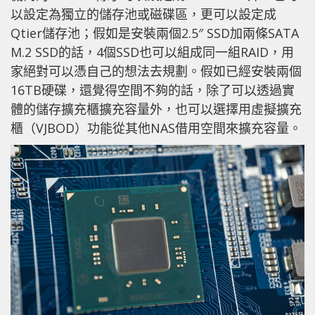
以設定為獨立的儲存池或磁碟區，更可以設定成
Qtier儲存池；假如是安裝兩個2.5″ SSD加兩條SATA
M.2 SSD的話，4個SSD也可以組成同一組RAID，用
家絕對可以憑自己的想法去規劃。假如已經安裝兩個
16TB硬碟，還覺得空間不夠的話，除了可以透過實
體的儲存擴充櫃擴充容量外，也可以選擇用虛擬擴充
櫃（VJBOD）功能從其他NAS借用空間來擴充容量。