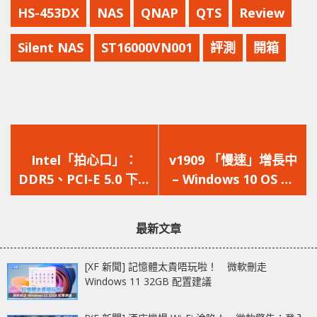
HS-453DX
NAS
QNAP
QTS
Review
Silent NAS
ST16000VN001
評測
開箱
上
下
一
一
Intel「拍心口」：
v1909 「慢速」增長中
篇
篇
DDR5、PCI-E 5.0 下年
– Windows 10 OS 各
文
文
見 !!
版本使用比例最新報告
章：
章：
出爐
最新文章
[XF 新聞] 記憶體太貴唔玩啦！ 微軟刪走
Windows 11 32GB 配置建議