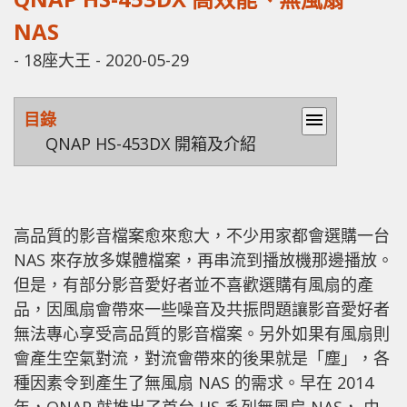
NAS
-
18座大王
-
2020-05-29
目錄
menu
QNAP HS-453DX 開箱及介紹
高品質的影音檔案愈來愈大，不少用家都會選購一台
NAS 來存放多媒體檔案，再串流到播放機那邊播放。
但是，有部分影音愛好者並不喜歡選購有風扇的產
品，因風扇會帶來一些噪音及共振問題讓影音愛好者
無法專心享受高品質的影音檔案。另外如果有風扇則
會產生空氣對流，對流會帶來的後果就是「塵」，各
種因素令到產生了無風扇 NAS 的需求。早在 2014
年，QNAP 就推出了首台 HS 系列無風扇 NAS， 由