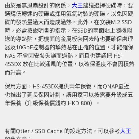
由於是無風扇設計的關係，
大王
建議選擇硬碟時，要
選購低轉速的硬碟或採用氦氣封裝的硬碟，以免因硬
碟的發熱量過大而造成過熱。此外，在安裝M.2 SSD
時，必需按說明書的指示，在SSD的兩面貼上隨機附
送的導熱貼，把機面的金屬板裝回去時也要確保處理
器及10GbE控制器的導熱貼在正確的位置，才能確保
NAS 不會因安裝失誤而過熱。而且也建議把 HS-
453DX 放在比較通風的位置，以確保溫度不會因積熱
而升高。
保用方面，HS-453DX提供兩年保養，而QNAP最近
也推出了延長保固計劃，讓用家可以按需要升級成五
年保養（升級保養價錢約 HKD 800）。
有關Qtier / SSD Cache 的設定方法，可以參考
大王