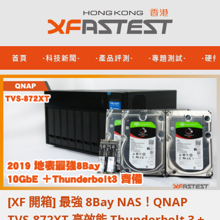
首頁
-科技新聞-
-產品評測-
-專題測試-
-硬
[XF 開箱] 最強 8Bay NAS！QNAP
TVS-872XT 高效能 Thunderbolt 3 +