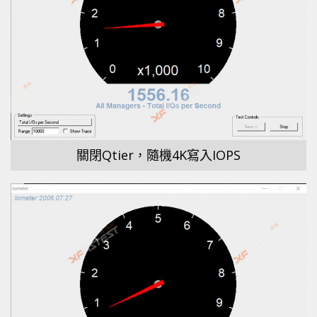
關閉Qtier，隨機4K寫入IOPS