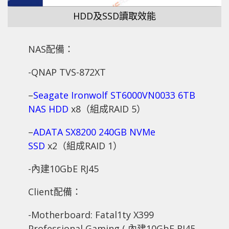
HDD及SSD讀取效能
NAS配備：
-QNAP TVS-872XT
–
Seagate Ironwolf ST6000VN0033 6TB
NAS HDD
x8（組成RAID 5）
–
ADATA SX8200 240GB NVMe
SSD
x2（組成RAID 1）
-內建10GbE RJ45
Client配備：
-Motherboard: Fatal1ty X399
Professional Gaming ( 內建10GbE RJ45