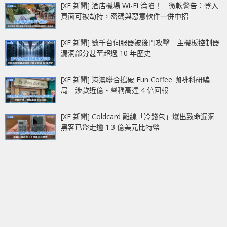
[XF 新聞] 酒店機場 Wi-Fi 淪陷！ 微軟警告：登入
頁面可被劫持，密碼與惡意軟件一併中招
[XF 新聞] 數千台伺服器被後門攻擊 主機板控制器
漏洞部分甚至超過 10 年歷史
[XF 新聞] 港澳聯合搗破 Fun Coffee 咖啡科研騙
局 涉款近億‧聲稱高達 4 倍回報
[XF 新聞] Coldcard 離線「冷錢包」爆出致命漏洞
黑客已盜走逾 1.3 億美元比特幣