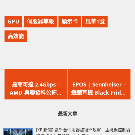
GPU
伺服器等級
顯示卡
風華1號
高效能
上
下
一
一
最高可達 2.4Gbps –
EPOS | Sennheiser –
篇
篇
AMD 與聯發科公佈共
遊戲耳機 Black Friday
文
文
同合作的 WiFi 6E 模
預售優惠
章：
章：
組，用於 Ryzen 電腦
最新文章
上
[XF 新聞] 數千台伺服器被後門攻擊 主機板控制器