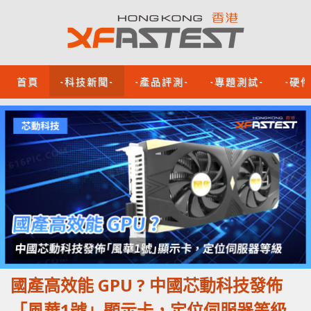
首頁
-科技新聞-
-產品評測-
-專題測試-
-硬
國產高效能 GPU ? 中國芯動科技發佈
「風華1號」顯示卡，定位伺服器等級