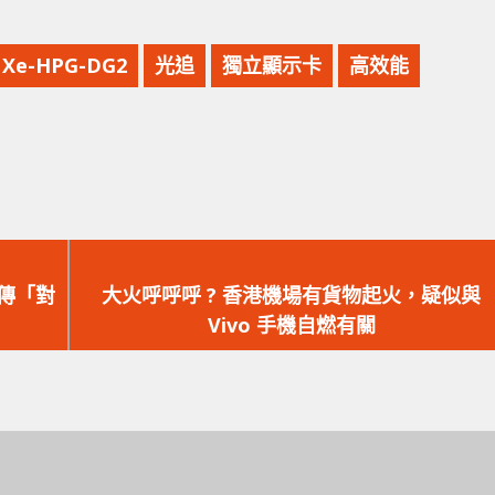
Xe-HPG-DG2
光追
獨立顯示卡
高效能
下
一
宣傳「對
大火呼呼呼 ? 香港機場有貨物起火，疑似與
篇
Vivo 手機自燃有關
文
章：