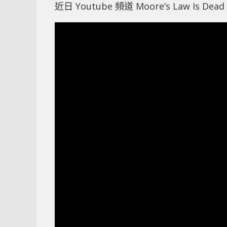
近日 Youtube 頻道 Moore’s Law Is 