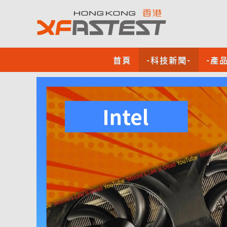
首頁
-科技新聞-
-產