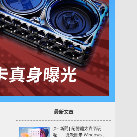
最新文章
[XF 新聞] 記憶體太貴唔玩
啦！ 微軟刪走 Windows 11