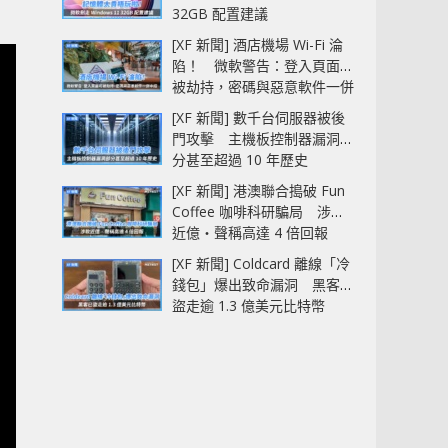
32GB 配置建議
[XF 新聞] 酒店機場 Wi-Fi 淪
陷！ 微軟警告：登入頁面可
被劫持，密碼與惡意軟件一併
中招
[XF 新聞] 數千台伺服器被後
門攻擊 主機板控制器漏洞部
分甚至超過 10 年歷史
[XF 新聞] 港澳聯合搗破 Fun
Coffee 咖啡科研騙局 涉款
近億‧聲稱高達 4 倍回報
[XF 新聞] Coldcard 離線「冷
錢包」爆出致命漏洞 黑客已
盜走逾 1.3 億美元比特幣