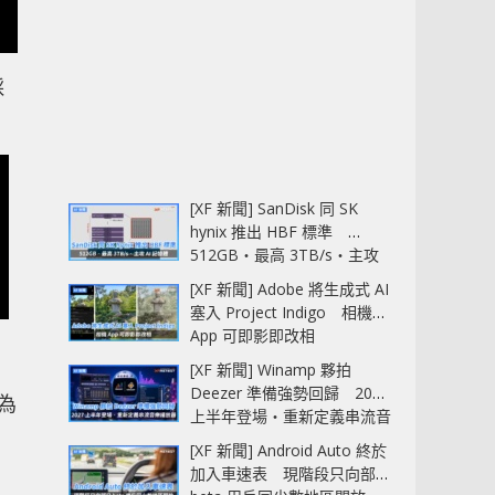
採
[XF 新聞] SanDisk 同 SK
hynix 推出 HBF 標準
512GB‧最高 3TB/s‧主攻
AI 記憶體
[XF 新聞] Adobe 將生成式 AI
塞入 Project Indigo 相機
App 可即影即改相
[XF 新聞] Winamp 夥拍
Deezer 準備強勢回歸 2027
名為
上半年登場‧重新定義串流音
樂播放器
[XF 新聞] Android Auto 終於
加入車速表 現階段只向部分