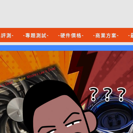
品評測-
-專題測試-
-硬件價格-
-商業方案-
-