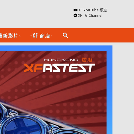
XF YouTube 頻道
XF TG Channel
最新影片-
-XF 商店-
search