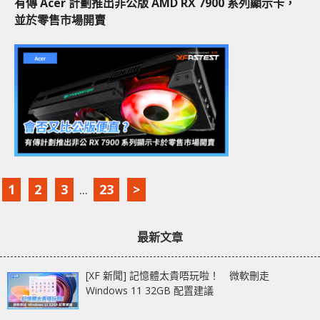
有傳 Acer 計劃推出非公版 AMD RX 7900 系列顯示卡，
並於零售市場開賣
1
2
3
...
23
>
最新文章
[XF 新聞] 記憶體太貴唔玩啦！ 微軟刪走
Windows 11 32GB 配置建議