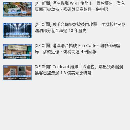
[XF 新聞] 酒店機場 Wi-Fi 淪陷！ 微軟警告：登入
頁面可被劫持，密碼與惡意軟件一併中招
[XF 新聞] 數千台伺服器被後門攻擊 主機板控制器
漏洞部分甚至超過 10 年歷史
[XF 新聞] 港澳聯合搗破 Fun Coffee 咖啡科研騙
局 涉款近億‧聲稱高達 4 倍回報
[XF 新聞] Coldcard 離線「冷錢包」爆出致命漏洞
黑客已盜走逾 1.3 億美元比特幣