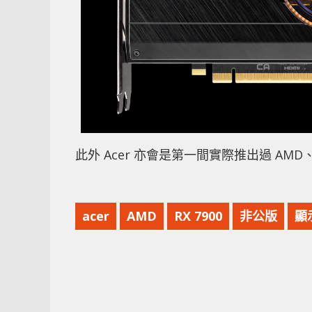
此外 Acer 亦會是第一間實際推出過 AMD、I
acer
AMD
RX 7900
非公版
顯