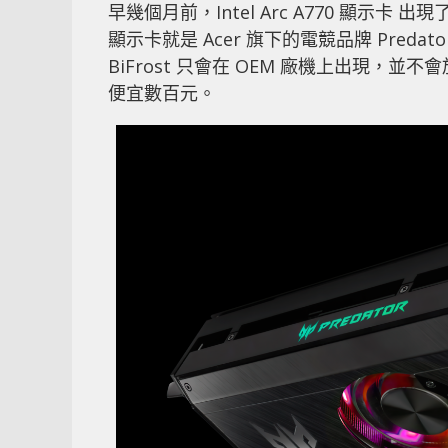
早幾個月前，Intel Arc A770 顯示卡 出
顯示卡就是 Acer 旗下的電競品牌 Predator
BiFrost 只會在 OEM 廠機上出現，並
便宜數百元。