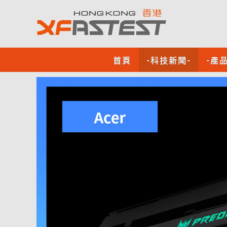
首頁
-科技新聞-
-產