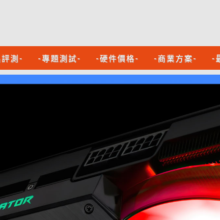
品評測-
-專題測試-
-硬件價格-
-商業方案-
-