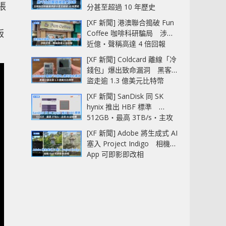
張
分甚至超過 10 年歷史
[XF 新聞] 港澳聯合搗破 Fun
版
Coffee 咖啡科研騙局 涉款
近億‧聲稱高達 4 倍回報
[XF 新聞] Coldcard 離線「冷
錢包」爆出致命漏洞 黑客已
盜走逾 1.3 億美元比特幣
[XF 新聞] SanDisk 同 SK
hynix 推出 HBF 標準
512GB‧最高 3TB/s‧主攻
AI 記憶體
[XF 新聞] Adobe 將生成式 AI
塞入 Project Indigo 相機
App 可即影即改相