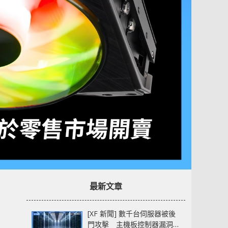
最新文章
[XF 新聞] 數千台伺服器被後
門攻擊 主機板控制器漏洞部