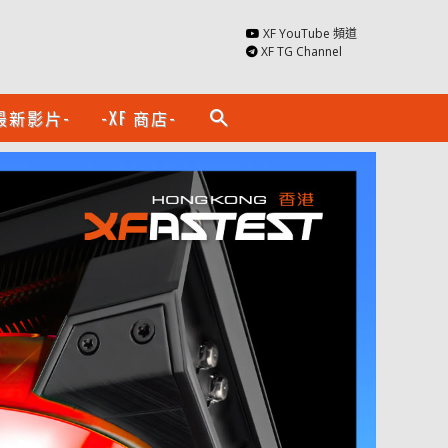
XF YouTube 頻道
XF TG Channel
最新影片-
-XF 商店-
search