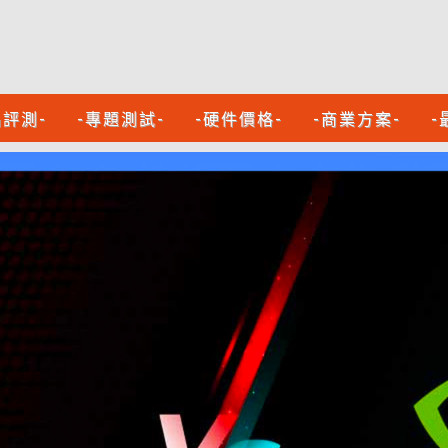
品評測-
-專題測試-
-硬件價格-
-商業方案-
-