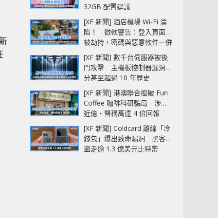
32GB 配置建議
[XF 新聞] 酒店機場 Wi-Fi 淪
陷！ 微軟警告：登入頁面可
新
被劫持，密碼與惡意軟件一併
中招
任
[XF 新聞] 數千台伺服器被後
門攻擊 主機板控制器漏洞部
分甚至超過 10 年歷史
[XF 新聞] 港澳聯合搗破 Fun
Coffee 咖啡科研騙局 涉款
近億‧聲稱高達 4 倍回報
[XF 新聞] Coldcard 離線「冷
錢包」爆出致命漏洞 黑客已
盜走逾 1.3 億美元比特幣