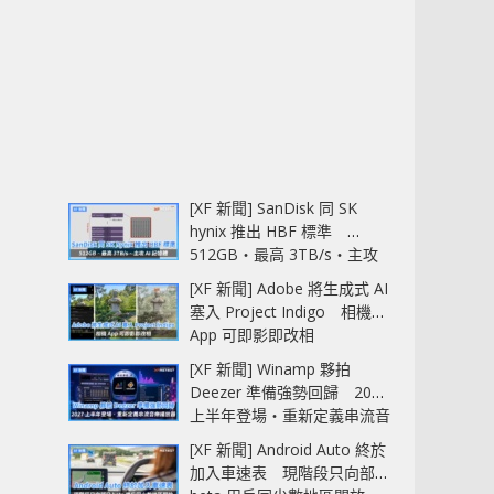
[XF 新聞] SanDisk 同 SK
hynix 推出 HBF 標準
512GB‧最高 3TB/s‧主攻
AI 記憶體
[XF 新聞] Adobe 將生成式 AI
塞入 Project Indigo 相機
App 可即影即改相
[XF 新聞] Winamp 夥拍
Deezer 準備強勢回歸 2027
上半年登場‧重新定義串流音
樂播放器
[XF 新聞] Android Auto 終於
加入車速表 現階段只向部分