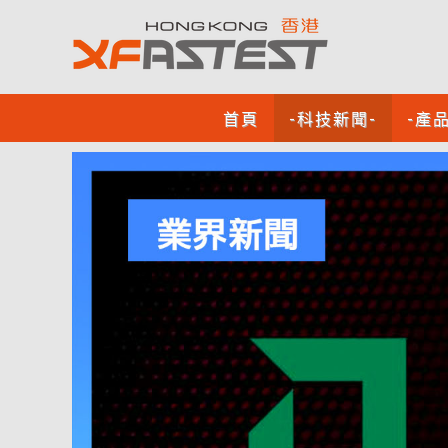
首頁
-科技新聞-
-產