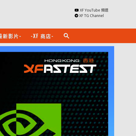
XF YouTube 頻道
XF TG Channel
最新影片-
-XF 商店-
search