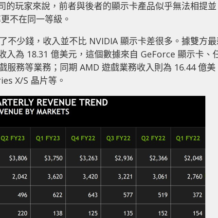
這兩家公司的玩家來說，前者與後者的顯示卡產品似乎無法相提並
率更不在同一等級。
了不少錢，收入並不比 NVIDIA 顯示卡差很多。據雙方最
務收入為 18.31 億美元，這個數據來自 GeForce 顯示卡、
雲端遊戲服務等業務；同期 AMD 遊戲業務收入則為 16.44 億美
ies X/S 晶片等。