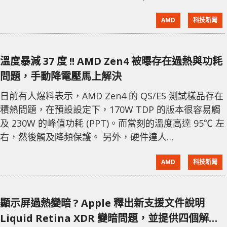
接口，故避開了類似事件。 不過 RX 7900 XTX 卻也不是
AMD
科技新聞
完全安然無恙，最近傳出其熱點溫度高達 110 度而 GPU
核心溫度卻僅 50 度的質疑。AMD 的處理則是一邊安撫
用戶指這是在設計的冗餘內沒有問題，另一方面也悄悄
溫度暴減 37 度 !! AMD Zen4 被曝存在過熱與功耗
收集用戶
問題，手動降電壓馬上解決
日前有人爆料表示，AMD Zen4 的 QS/ES 測試樣品存在
積熱問題，在預設設定下，170W TDP 的版本很容易觸
及 230W 的峰值功耗 (PPT)。而當刻的溫度高達 95℃ 左
右，然後觸及降頻保護。 另外，硬件達人
harukaze5719 同樣在測試時遇到類似結果，他發現
AMD
科技新聞
105W TDP 的版本，在預設設定下同樣輕易觸及 130W
峰值功耗，然後開始降頻。不過當他嘗試手動調低核心
電壓後，竟然發現同樣維持在 5GHz 的頻率下，溫度由
顯示屏過熱變暗 ? Apple 釋出新支援文件說明
93℃ 暴跌至 56℃，即降了 37℃，功
Liquid Retina XDR 變暗問題，並提供四個解決