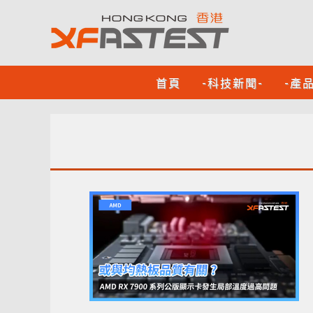
首頁
-科技新聞-
-產