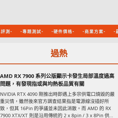
品評測-
-專題測試-
-硬件價格-
-商業方案-
-
過熱
AMD RX 7900 系列公版顯示卡發生局部溫度過高
問題，有發現指或與均熱板品質有關
NVIDIA RTX 4090 剛推出時即遇上多宗供電口燒毀的嚴
重災情，雖然後來官方調查結果指是電源線沒插好所
致，但其 16Pin 的爭議並未因此消散。而 AMD 的 RX
7900 XTX/XT 則是沿用傳統的 2 x 8pin / 3 x 8Pin 供電