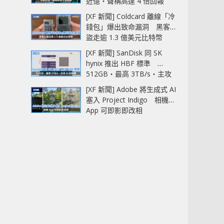
近億‧聲稱高達 4 倍回報
[XF 新聞] Coldcard 離線「冷
錢包」爆出致命漏洞 黑客已
盜走逾 1.3 億美元比特幣
[XF 新聞] SanDisk 同 SK
hynix 推出 HBF 標準
512GB‧最高 3TB/s‧主攻
AI 記憶體
[XF 新聞] Adobe 將生成式 AI
塞入 Project Indigo 相機
App 可即影即改相