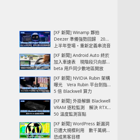
[XF 新聞] Winamp 夥拍
Deezer 準備強勢回歸 2027
上半年登場‧重新定義串流音
樂播放器
[XF 新聞] Android Auto 終於
加入車速表 現階段只向部分
beta 用戶同少數地區開放
[XF 新聞] NVIDIA Rubin 架構
曝光 Vera Rubin 平台劍指
5 倍 Blackwell 算力
[XF 新聞] 外掛解鎖 Blackwell
VRAM 逐粒監測 解決 RTX
50 溫度監測盲點
[XF 新聞] WordPress 新漏洞
已遭大規模利用 數千萬網站
恐成黑客目標