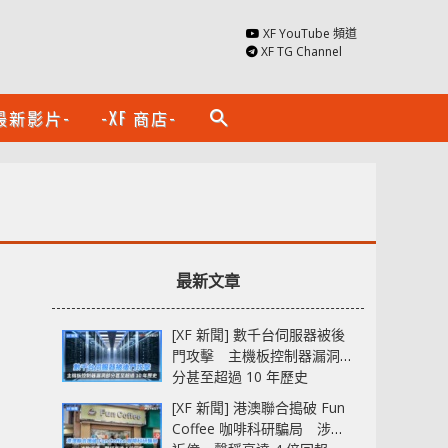
XF YouTube 頻道
XF TG Channel
最新影片-
-XF 商店-
search
最新文章
[XF 新聞] 數千台伺服器被後
門攻擊 主機板控制器漏洞部
分甚至超過 10 年歷史
[XF 新聞] 港澳聯合搗破 Fun
Coffee 咖啡科研騙局 涉款