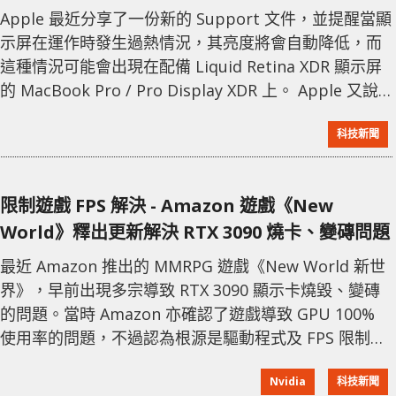
方法
Apple 最近分享了一份新的 Support 文件，並提醒當顯
示屏在運作時發生過熱情況，其亮度將會自動降低，而
這種情況可能會出現在配備 Liquid Retina XDR 顯示屏
的 MacBook Pro / Pro Display XDR 上。 Apple 又說
明在 2021 年 MacBook Pro 或 Pro Display XDR 的控
科技新聞
制中心，Menu Bar 上將出現警告符號，表示顯示屏處
於低功耗模式，並「使用有限的亮度」。若房間的環境
溫度較高，且在播放明亮內容的時間
限制遊戲 FPS 解決 - Amazon 遊戲《New
World》釋出更新解決 RTX 3090 燒卡、變磚問題
最近 Amazon 推出的 MMRPG 遊戲《New World 新世
界》，早前出現多宗導致 RTX 3090 顯示卡燒毀、變磚
的問題。當時 Amazon 亦確認了遊戲導致 GPU 100%
使用率的問題，不過認為根源是驅動程式及 FPS 限制的
問題。 而現時遊戲釋出了修復更新，可限制遊戲 FPS 以
Nvidia
科技新聞
防止過熱導致顯示卡燒毀。此前有網友指在儲存畫面設