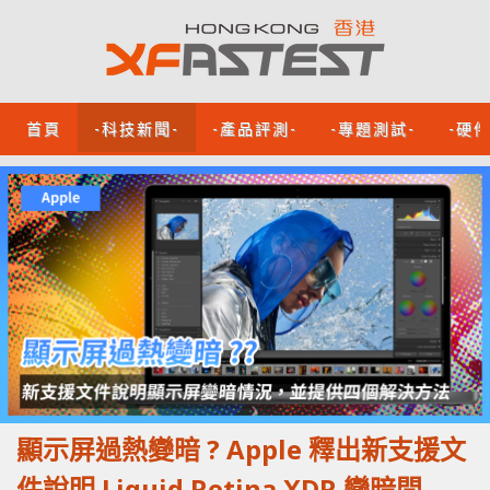
首頁
-科技新聞-
-產品評測-
-專題測試-
-硬
顯示屏過熱變暗 ? Apple 釋出新支援文
件說明 Liquid Retina XDR 變暗問