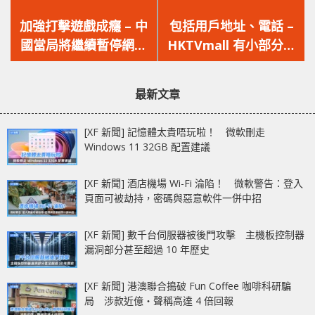
上
下
一
一
加強打擊遊戲成癮 – 中
包括用戶地址、電話 –
篇
篇
國當局將繼續暫停網絡
HKTVmall 有小部分客
文
文
遊戲的審核工作
戶資料被未經授權取覽
章：
章：
最新文章
[XF 新聞] 記憶體太貴唔玩啦！ 微軟刪走
Windows 11 32GB 配置建議
[XF 新聞] 酒店機場 Wi-Fi 淪陷！ 微軟警告：登入
頁面可被劫持，密碼與惡意軟件一併中招
[XF 新聞] 數千台伺服器被後門攻擊 主機板控制器
漏洞部分甚至超過 10 年歷史
[XF 新聞] 港澳聯合搗破 Fun Coffee 咖啡科研騙
局 涉款近億‧聲稱高達 4 倍回報